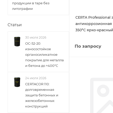
продукции в таре без
литографии
CERTA Professional 
антикоррозионная 
Статьи
350°С ярко-красны
30 июля 2026
ОС-52-20:
По запросу
износостойкое
органосиликатное
покрытие для металла
и бетона до +400°С
24 июля 2026
CERTACOR 110:
долговременная
защита бетонных и
железобетонных
конструкций