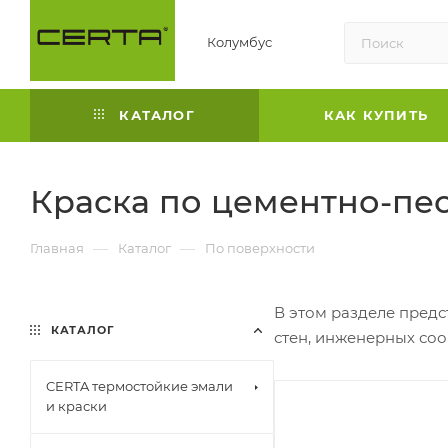
Колумбус
КАТАЛОГ
КАК КУПИТЬ
Краска по цементно-пе
—
—
Главная
Каталог
По поверхности
В этом разделе пред
КАТАЛОГ
стен, инженерных со
CERTA термостойкие эмали
и краски