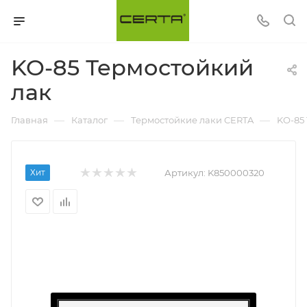
KO-85 Термостойкий
лак
—
—
—
Главная
Каталог
Термостойкие лаки CERTA
KO-85
Хит
Артикул:
K850000320