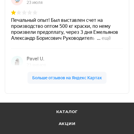
Преимущества лака КО-85
Универсальный бесцветный лак
— подходит
для металла и кирпича.
Термостойкость до +250 °C
— для печей,
каминов, мангалов и нагревающихся элементов.
Антикоррозийные свойства
— защита
металлических поверхностей от коррозии.
Атмосферостойкость
— защита от осадков,
влаги и солей.
Стойкость к нефтепродуктам
— масла и бензин
(в рамках назначения покрытия).
Декоративный эффект
— второй слой дает
КАТАЛОГ
эффект «мокрого камня/кирпича».
АКЦИИ
Модификатор ЛКМ
— может использоваться для