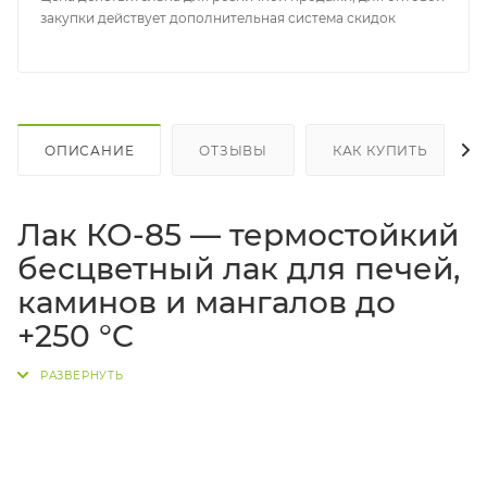
закупки действует дополнительная система скидок
ОПИСАНИЕ
ОТЗЫВЫ
КАК КУПИТЬ
Лак КО-85 — термостойкий
бесцветный лак для печей,
каминов и мангалов до
+250 °C
КО-85
— универсальный
бесцветный
термостойкий лак
(жаростойкий лак) для защиты и
декоративной отделки
металла
и
кирпича
.
Отлично подходит для
кирпичных и