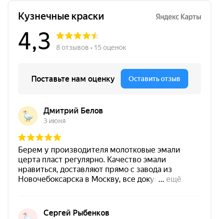
металлических печей
,
каминов
,
мангалов
и
аксессуаров. Покрытие обладает
антикоррозийными
свойствами, выдерживает
перепады температур
от −60 до +250 °C
и защищает
поверхность от
осадков
,
влаги
,
солей
, а также
нефтепродуктов
(масло и бензин).
При нанесении в один слой внешний вид кирпича
почти не меняется, но появляется
водоотталкивающий эффект
. При нанесении
второго слоя проявляется декоративный эффект
«мокрого камня / мокрого кирпича»
.
Быстрая навигация:
Преимущества
·
Характеристики
·
Нанесение
·
Сфера применения
·
Полезные советы