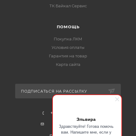
ТК Байкал Сервис
ПОМОЩЬ
Покупка ЛКМ
Условия оплаты
Гарантия на товар
Карта сайта
ПОДПИСАТЬСЯ НА РАССЫЛКУ
+7-915-401-91-17
Эльвира
mail@certa24.ru
Здравствуйте! Готова помочь
вам. Напишите мне, если у
plast@certa-plast.ru