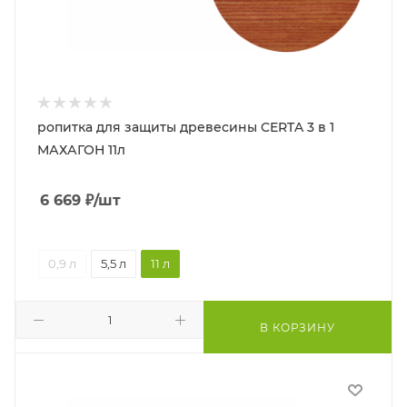
ропитка для защиты древесины CERTA 3 в 1
МАХАГОН 11л
6 669
₽
/шт
0,9 л
5,5 л
11 л
В КОРЗИНУ