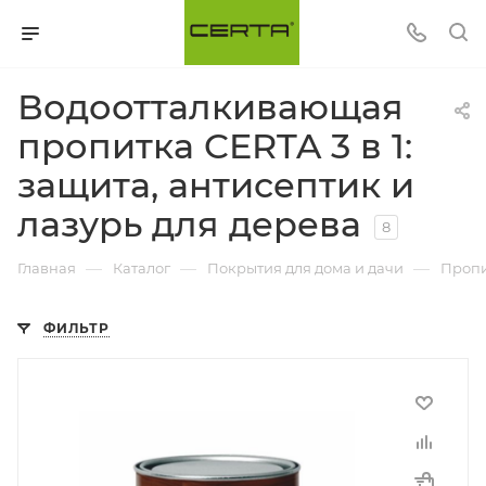
Водоотталкивающая
пропитка CERTA 3 в 1:
защита, антисептик и
лазурь для дерева
8
—
—
—
Главная
Каталог
Покрытия для дома и дачи
Проп
ФИЛЬТР