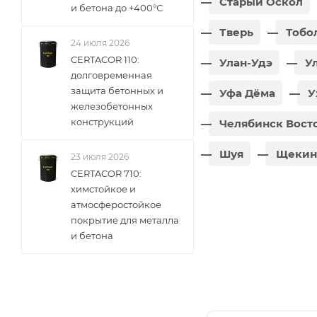
Старый Оскол
и бетона до +400°С
Тверь
Тобо
24 июля 2026
CERTACOR 110:
Улан-Удэ
Ул
долговременная
защита бетонных и
Уфа Дёма
У
железобетонных
конструкций
Челябинск Вост
Шуя
Щекин
23 июля 2026
CERTACOR 710:
химстойкое и
атмосферостойкое
покрытие для металла
и бетона