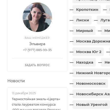
Кропоткин
Лиски
Луга
Мирный
Ми
ВАШ МЕНЕДЖЕР
Москва Дорожн
Эльвира
+7 (977) 885-99-35
Москва Юг 2
Находка
Не
ЗАДАТЬ ВОПРОС
Нижний Новгоро
Новости
Новомосковск
13 декабря 2025
Новосибирск Аэ
Термостойкая эмаль «Церта»
Новый Уренгой
стала лауреатом конкурса
«100 лучших товаров России»