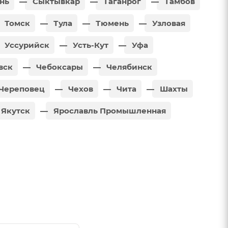
нь
Сыктывкар
Таганрог
Тамбов
Томск
Тула
Тюмень
Узловая
Уссурийск
Усть-Кут
Уфа
вск
Чебоксары
Челябинск
Череповец
Чехов
Чита
Шахты
Якутск
Ярославль Промышленная