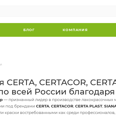
БЛОГ
КОМПАНИЯ
и
 CERTA, CERTACOR, CERTA
 по всей России благодар
тр
— признанный лидер в производстве лакокрасочных 
ции под брендами
CERTA
,
CERTACOR
,
CERTA PLAST
,
SIAN
ти краски востребованными как среди профессионалов, т