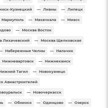
инск-Кузнецкий
Ливны
Липецк
Мариуполь
Махачкала
Миасс
едово
Москва Восток
а Лихачевский
Москва Щелковская
Набережные Челны
Нальчик
Нижневартовск
Нижнекамск
Нижний Тагил
Новокузнецк
к Авиастроителей
овоуральск
Новочеркасск
нь
Обнинск
Одинцово
Озерск