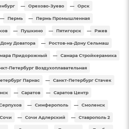
нбург
Орехово-Зуево
Орск
Пермь
Пермь Промышленная
ков
Пушкино
Пятигорск
Ржев
-Дону Доватора
Ростов-на-Дону Сельмаш
мара Придорожный
Самара Стройкерамика
нкт-Петербург Воздухоплавательная
етербург Парнас
Санкт-Петербург Стачек
нск
Саратов
Саратов Центр
Серпухов
Симферополь
Смоленск
Сочи
Сочи Адлерский
Ставрополь 2