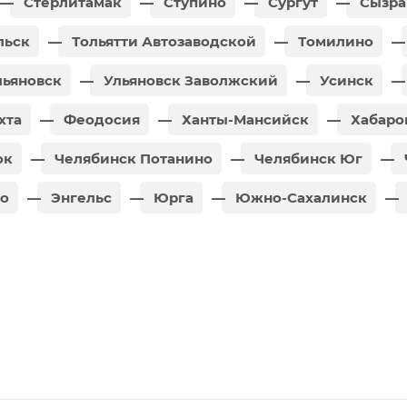
Стерлитамак
Ступино
Сургут
Сызра
льск
Тольятти Автозаводской
Томилино
ьяновск
Ульяновск Заволжский
Усинск
хта
Феодосия
Ханты-Мансийск
Хабаро
ок
Челябинск Потанино
Челябинск Юг
о
Энгельс
Юрга
Южно-Сахалинск