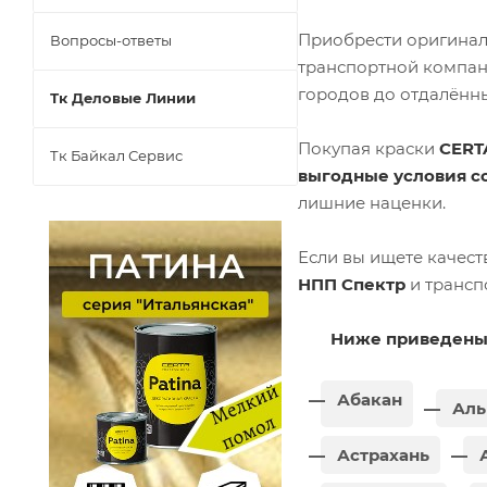
Приобрести оригина
Вопросы-ответы
транспортной компа
городов до отдалённы
Тк Деловые Линии
Покупая краски
CERT
Тк Байкал Сервис
выгодные условия с
лишние наценки.
Если вы ищете качес
НПП Спектр
и трансп
Ниже приведены 
Абакан
Аль
Астрахань
А