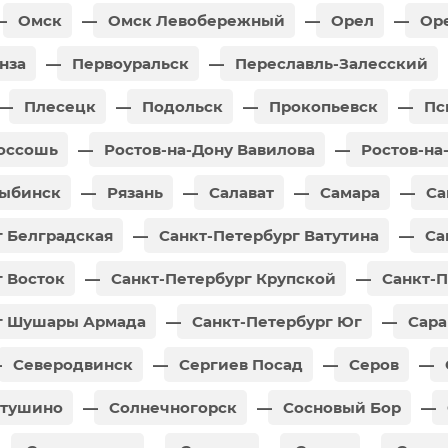
Омск
Омск Левобережный
Орел
Оре
нза
Первоуральск
Переславль-Залесский
Плесецк
Подольск
Прокопьевск
Пс
оссошь
Ростов-на-Дону Вавилова
Ростов-на
ыбинск
Рязань
Салават
Самара
Са
 Белградская
Санкт-Петербург Ватутина
Са
 Восток
Санкт-Петербург Крупской
Санкт-П
г Шушары Армада
Санкт-Петербург Юг
Сара
Северодвинск
Сергиев Посад
Серов
атушино
Солнечногорск
Сосновый Бор