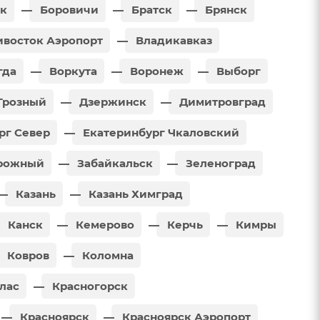
к
Боровичи
Братск
Брянск
восток Аэропорт
Владикавказ
гда
Воркута
Воронеж
Выборг
Грозный
Дзержинск
Димитровград
рг Север
Екатеринбург Чкаловский
рожный
Забайкальск
Зеленоград
Казань
Казань Химград
Канск
Кемерово
Керчь
Кимры
Ковров
Коломна
лас
Красногорск
Красноярск
Красноярск Аэропорт