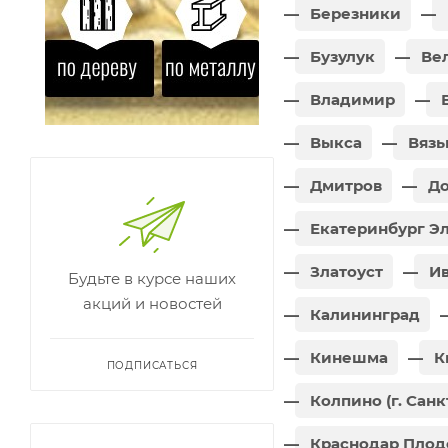
Березники
Бузулук
Вел
Владимир
В
Выкса
Вязь
Дмитров
До
Екатеринбург Э
Златоуст
Ив
Будьте в курсе наших
акций и новостей
Калининград
Кинешма
К
ПОДПИСАТЬСЯ
Колпино (г. Санк
Краснодар Пло