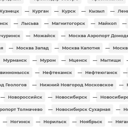
Кузнецк
Курган
Курск
Кызыл
Лен
нск
Лысьва
Магнитогорск
Майкоп
чуринск
Можайск
Москва Аэропорт Домод
ая
Москва Запад
Москва Капотня
Москв
Мурманск
Муром
Мценск
Мытищи
винномысск
Нефтекамск
Нефтеюганск
д Геологов
Нижний Новгород Московское
Новороссийск
Новосибирск
Новосибирс
ропорт Толмачево
Новосибирск Сухарная
Н
Ногинск
Норильск
Ноябрьск
Няга