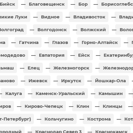
Бийск
Благовещенск
Бор
Борисоглебс
икие Луки
Видное
Владивосток
Влади
олгоград
Волгодонск
Волжский
Воло
ма
Гатчина
Глазов
Горно-Алтайск
модедово
Евпатория
Ейск
Екатеринбу
льмаш
Елец
Железногорск
Железнодо
аново
Ижевск
Иркутск
Йошкар-Ола
Калуга
Каменск-Уральский
Камышин
иров
Кирово-Чепецк
Клин
Клинцы
т-Петербург)
Кольчугино
Кострома
Кот
дородный
Краснодар Север 3
Краснокамск