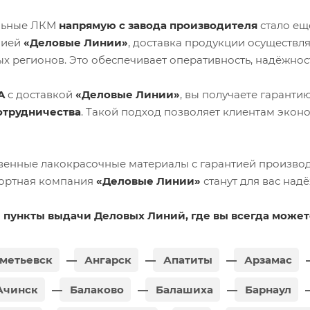
льные ЛКМ
напрямую с завода производителя
стало ещ
нией
«Деловые Линии»
, доставка продукции осуществл
х регионов. Это обеспечивает оперативность, надёжност
A
с доставкой
«Деловые Линии»
, вы получаете гаранти
отрудничества
. Такой подход позволяет клиентам экон
твенные лакокрасочные материалы с гарантией произво
ортная компания
«Деловые Линии»
станут для вас над
пункты выдачи Деловых Линий, где вы всегда может
метьевск
Ангарск
Апатиты
Арзамас
чинск
Балаково
Балашиха
Барнаул