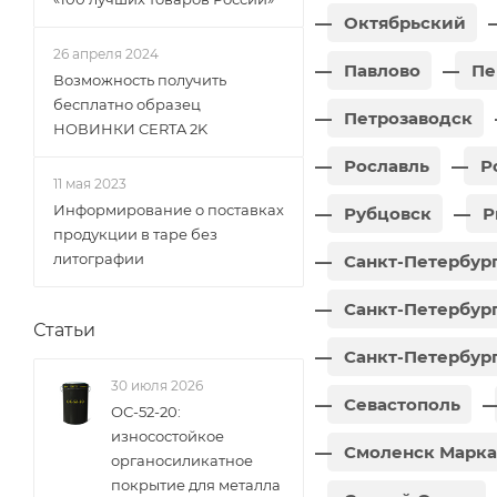
Октябрьский
26 апреля 2024
Павлово
Пе
Возможность получить
бесплатно образец
Петрозаводск
НОВИНКИ CERTA 2K
Рославль
Р
11 мая 2023
Информирование о поставках
Рубцовск
Р
продукции в таре без
литографии
Санкт-Петербург
Санкт-Петербург
Статьи
Санкт-Петербур
30 июля 2026
Севастополь
ОС-52-20:
износостойкое
Смоленск Марк
органосиликатное
покрытие для металла