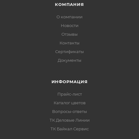
КОМПАНИЯ
О компании
Новости
Отзывы
Контакты
Сертификаты
Документы
ИНФОРМАЦИЯ
Внешний вид и свойства
покрытия
Прайс-лист
Каталог цветов
После высыхания образует однородную
Вопросы-ответы
поверхность без кратеров, пор и морщин.
ТК Деловые Линии
Условная вязкость по вискозиметру ВЗ-246
ТК Байкал Сервис
(сопло 4 мм) при (+20±0,5) °C: не менее 25 с.