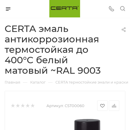
CERTA эмаль
антикоррозионная
термостойкая до
400°С белый
матовый ~RAL 9003
—
—
Главная
Каталог
CERTA термостойкие эмали и краски
Артикул:
CST00060