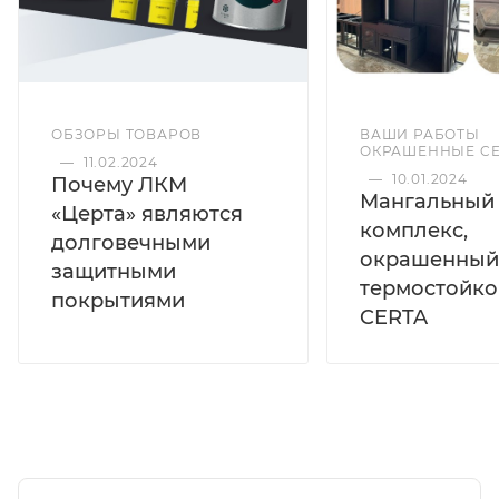
Экономичный расход:
высокая укрывистость,
окраска в один слой (от 50 мкм).
Характеристики
ОБЗОРЫ ТОВАРОВ
ВАШИ РАБОТЫ
ОКРАШЕННЫЕ CE
—
11.02.2024
Антикоррозийность
Да
—
10.01.2024
Почему ЛКМ
Мангальный
Температурная
«Церта» являются
от -60 °C до +1200 °C
стойкость
комплекс,
долговечными
Пожарные
окрашенный
защитными
Г1 / В1 / Д2 / Т2
показатели
термостойко
покрытиями
Стойкость к
CERTA
растворы солей, минеральные
химическому
масла, нефтепродукты
воздействию
Паропроницаемость
Хорошая
Прогнозируемый
15 лет
срок службы
18 месяцев при температуре
Срок хранения