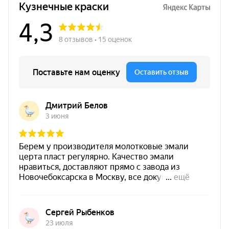
до -40 °C
Нанесение
Состав:
однокомпонентный.
Температура нанесения:
от -30 °C до +40 °C.
Основания:
металл, бетон, железобетон, кирпич,
асбестоцемент.
Сушка «на отлип»:
около 30 минут.
Способы нанесения:
кисть, валик, краскопульт,
безвоздушный и электростатический методы.
Без грунта и термозакалки:
не требует
предварительного грунтования и последующей
термозакалки.
Малый расход:
хорошая укрывистость — окраска
в один слой толщиной от 50 мкм.