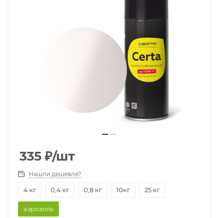
335
₽
/шт
Нашли дешевле?
4 кг
0,4 кг
0,8 кг
10кг
25 кг
аэрозоль