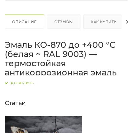
ОПИСАНИЕ
ОТЗЫВЫ
КАК КУПИТЬ
Эмаль КО-870 до +400 °C
(белая ~ RAL 9003) —
термостойкая
антикоррозионная эмаль
по металлу
Эмаль КО-870 белая
(ориентировочно
~RAL 9003
)
Статьи
— однокомпонентная
термостойкая эмаль /
термостойкая краска по металлу
для
антикоррозионной защиты
конструкций и
оборудования, работающих при повышенных