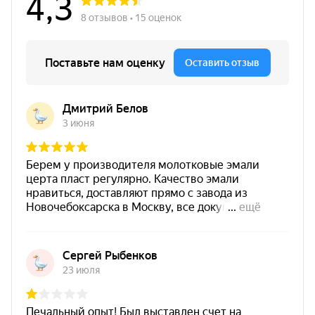
Быстрая навигация:
Преимущества
·
Характеристики
·
Нанесение
·
Толщина покрытия
·
Внешний вид
·
Сферы применения
Преимущества эмали КО-870
(белая)
Термостойкая эмаль
для металла (рабочий
режим до +400 °C).
Антикоррозийность
— защита металла от
коррозии при эксплуатации.
Стойкость к агрессивным факторам
(после
термозакалки): минеральное масло,
нефтепродукты, соли.
Однокомпонентная
— готова к применению, без