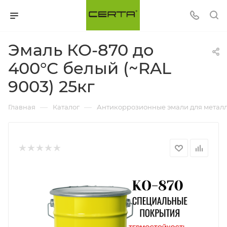
Эмаль КО-870 до
400°С белый (~RAL
9003) 25кг
—
—
Главная
Каталог
Антикоррозионные эмали для металл