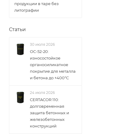
продукции в таре без
литографии
Статьи
30 июля 2026
ОС-52-20:
износостойкое
органосиликатное
покрытие для металла
и бетона до +400°С
24 июля 2026
CERTACOR 110:
долговременная
защита бетонных и
железобетонных
конструкций