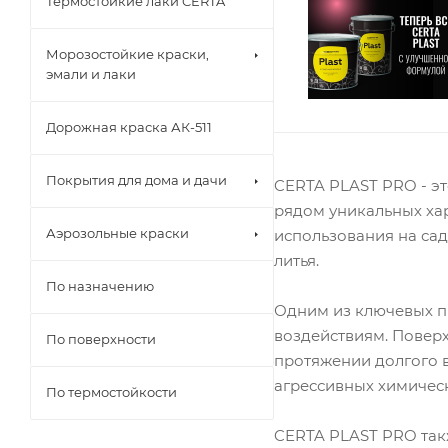
Термостойкие лаки CERTA
Морозостойкие краски,
эмали и лаки
Дорожная краска АК-511
Покрытия для дома и дачи
CERTA PLAST PRO - э
рядом уникальных хар
Аэрозольные краски
использования на сад
литья.
По назначению
Одним из ключевых п
воздействиям. Повер
По поверхности
протяжении долгого 
агрессивных химическ
По термостойкости
CERTA PLAST PRO так