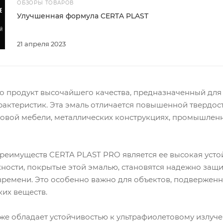
ОБЗОРЫ ТОВАРОВ
Улучшенная формула CERTA PLAST
21 апреля 2023
то продукт высочайшего качества, предназначенный дл
актеристик. Эта эмаль отличается повышенной твердос
овой мебели, металлических конструкциях, промышленны
реимуществ CERTA PLAST PRO является ее высокая усто
хности, покрытые этой эмалью, становятся надежно за
времени. Это особенно важно для объектов, подвержен
их веществ.
же обладает устойчивостью к ультрафиолетовому излуч