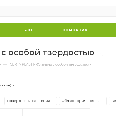
БЛОГ
КОМПАНИЯ
 с особой твердостью
2
—
CERTA PLAST PRO эмаль с особой твердостью
стание)
Поверхность нанесения
Область применения
Ве