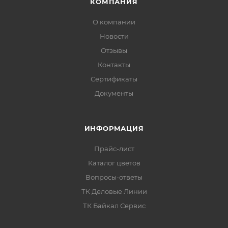
КОМПАНИЯ
Ремонтопригодность:
при повреждении легко
О компании
подкрасить локально.
Новости
Отзывы
Толщина покрытия
Контакты
Сертификаты
Рекомендуемая толщина сформированного
Документы
покрытия в зависимости от температуры
эксплуатации:
ИНФОРМАЦИЯ
Прайс-лист
Каталог цветов
Вопросы-ответы
ТК Деловые Линии
ТК Байкал Сервис