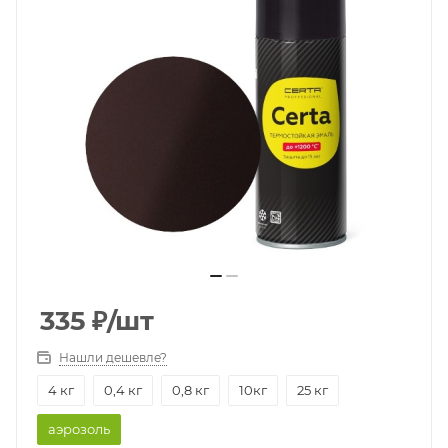
335
₽
/шт
Нашли дешевле?
4 кг
0,4 кг
0,8 кг
10кг
25 кг
аэрозоль