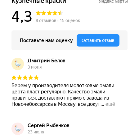
Экономичный расход:
высокая укрывистость,
окраска в один слой (от 50 мкм).
Характеристики
Антикоррозийность
Да
Температурная
от -60 °C до +1200 °C
стойкость
Пожарные
Г1 / В1 / Д2 / Т2
показатели
Стойкость к
растворы солей, минеральные
химическому
масла, нефтепродукты
воздействию
Паропроницаемость
Хорошая
Прогнозируемый
15 лет
срок службы
18 месяцев при температуре
Срок хранения