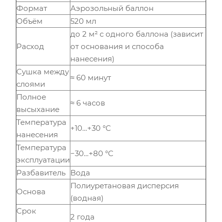
Формат
Аэрозольный баллон
Объём
520 мл
до 2 м² с одного баллона (зависит
Расход
от основания и способа
нанесения)
Сушка между
≈ 60 минут
слоями
Полное
≈ 6 часов
высыхание
Температура
+10…+30 °C
нанесения
Температура
−30…+80 °C
эксплуатации
Разбавитель
Вода
Полиуретановая дисперсия
Основа
(водная)
Срок
2 года