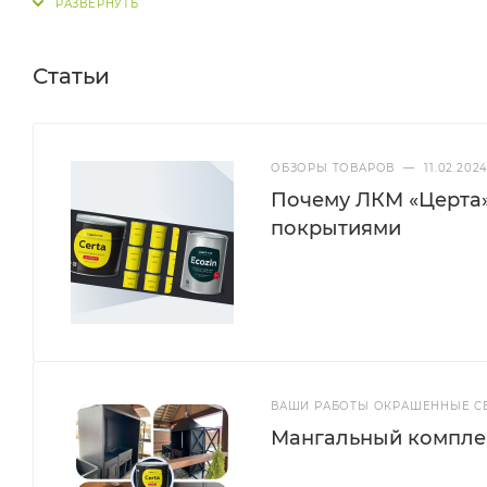
Статьи
Характеристики
Термостойкость:
до 400°C
ОБЗОРЫ ТОВАРОВ
—
11.02.202
Почему ЛКМ «Церта
Время полного высыхания:
24 часа
покрытиями
Растворитель:
Растворитель CERTA
Межслойная сушка:
30 мин
Минимальная температура нанесения:
от -3
ВАШИ РАБОТЫ ОКРАШЕННЫЕ C
Мангальный компле
Инструкция по нанесению