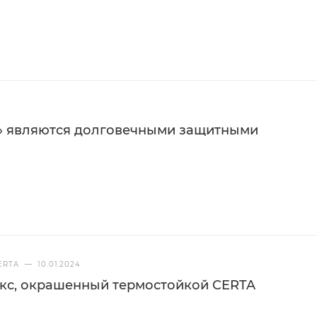
4
» являются долговечными защитными
0°C до +40°C
ERTA
—
10.01.2024
кс, окрашенный термостойкой CERTA