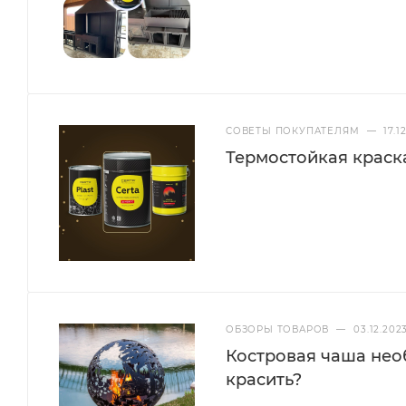
Очистить поверхность от ржавчины и загрязне
Обезжирить поверхность растворителем CERT
Перемешать краску перед нанесением.
При необходимости разбавить растворителем
СОВЕТЫ ПОКУПАТЕЛЯМ
—
17.1
Наносить в 2-3 слоя. Межслойная сушка — 30 
Термостойкая краска
Полное высыхание — 24 часа.
Области применения
ОБЗОРЫ ТОВАРОВ
—
03.12.202
Радиаторы и трубы отопления;
Костровая чаша нео
Металлические конструкции;
красить?
Камины, печи (до +400°С).