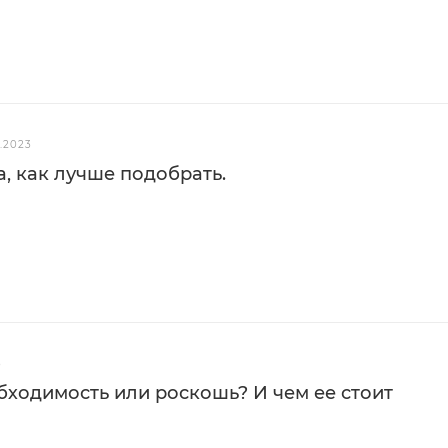
ний.
A.
 CERTA до 5%.
2.2023
минут.
, как лучше подобрать.
3
бходимость или роскошь? И чем ее стоит