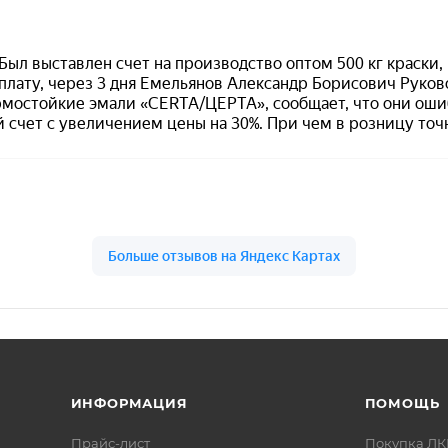
возможна окраска в один слой толщиной от 30 мкм.
ательного предварительного грунта (по данным описани
а объекте.
остойкая антикоррозионная эмаль по металлу
окомпонентная)
-красный (ориентировочно ~ RAL 3020)
данной позиции: рабочий режим до
+400 °C
(в исходных
е указан общий диапазон −60…+700 °C)
ральное масло, нефтепродукты, соли (после термозакалк
0 до +40 °C
нут при +20 °C
ИНФОРМАЦИЯ
ПОМОЩЬ
сяцев со дня изготовления (−30…+40 °C)
Прайс-лист
Покупка Л