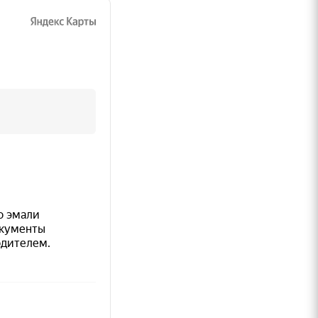
нной
ы