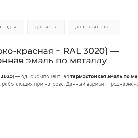
СКИДКА
ДОСТАВКА
ДОПОЛНИТЕЛЬНО
рко-красная ~ RAL 3020) —
нная эмаль по металлу
 3020
) — однокомпонентная
термостойкая эмаль по ме
, работающих при нагреве. Данный вариант предназнач
ионную защиту
, быстро сохнет и удобен в нанесении (ки
асный цвет часто выбирают для зон повышенной заметнос
льная идентификация.
акторов
после термозакалки
:
минерального масла
,