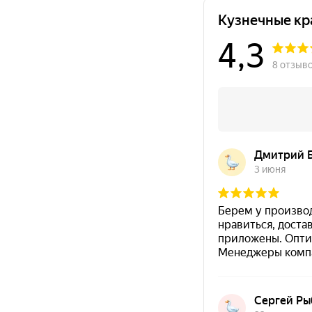
Важно по характеристикам:
в исходных данных ук
позиции требуется режим
до +400 °C
. В карточке и
Толщину покрытия выбирайте по температурному диа
Быстрая навигация:
Преимущества
·
Характеристик
применения
Преимущества эмали КО-868 (яр
Термостойкая эмаль до +400 °C
— для нагревающ
Антикоррозийность
— защита металла от корроз
Стойкость к агрессивным средам
(после термоз
Однокомпонентная
— готова к применению, без
Быстрая сушка «на отлип»
— около 30 минут при 