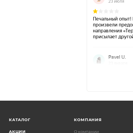
Экономичный расход
— хорошая укрывистость, 
Без грунтования
— нанесение возможно без обяз
Нанесение при −30…+40 °C
— удобно для работ н
Характеристики
Терм
Тип материала
(одн
Цвет
Ярко
Антикоррозийность
Да
для 
Температурная стойкость
такж
Стойкость к средам
мине
Температура нанесения
от −3
Сушка «на отлип»
30 ми
КАТАЛОГ
КОМПАНИЯ
Гарантийный срок хранения
12 ме
АКЦИИ
О компании