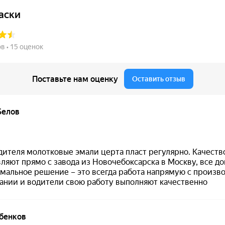
азан общий диапазон стойкости
−60…+700 °C
, но для да
спользуйте именно
до +400 °C
как целевой рабочий режим.
пазону эксплуатации (см. ниже).
и
·
Нанесение
·
Толщина покрытия
·
Внешний вид
·
Сфер
ко-красная)
ихся металлических поверхностей и оборудования.
ии при эксплуатации.
акалки): минеральное масло, нефтепродукты, соли.
 смешивания компонентов.
+20 °C.