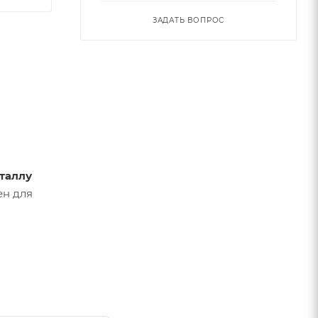
ЗАДАТЬ ВОПРОС
таллу
ен для
сть,
ти,