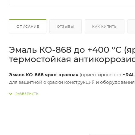
ОПИСАНИЕ
ОТЗЫВЫ
КАК КУПИТЬ
Эмаль КО-868 до +400 °C (я
термостойкая антикоррозио
Эмаль КО-868 ярко-красная
(ориентировочно
~RAL
для защитной окраски конструкций и оборудования
эксплуатации
до +400 °C
, обеспечивает
антикорроз
валик, краскопульт, безвоздушный метод). Ярко-кр
сигнальных элементов и объектов, где важна визуа
Покрытие устойчиво к воздействию агрессивных ф
нефтепродуктов
и
солей
.