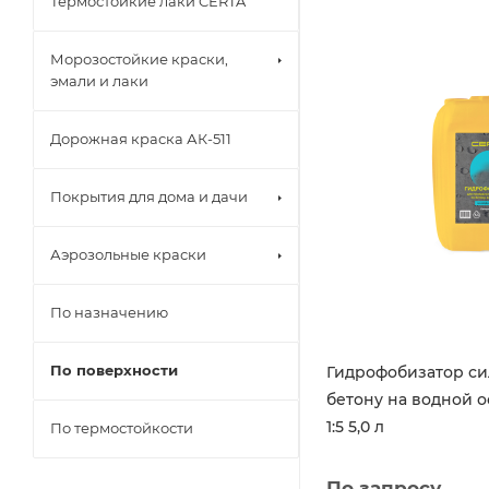
Термостойкие лаки CERTA
Морозостойкие краски,
эмали и лаки
Дорожная краска АК-511
Покрытия для дома и дачи
Аэрозольные краски
По назначению
По поверхности
Гидрофобизатор с
бетону на водной 
1:5 5,0 л
По термостойкости
По запросу