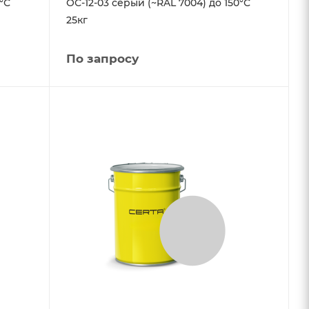
°С
ОС-12-03 серый (~RAL 7004) до 150°С
25кг
По запросу