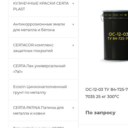
КУЗНЕЧНЫЕ КРАСКИ CERTA
PLAST
Антикоррозионные эмали
для металла и бетона
CERTACOR комплекс
защитных покрытий
CERTA Лак универсальный
«7в1»
Ecozin Цинконаполненный
ОС-12-03 ТУ 84-725-
грунт по металлу
7035 25 кг 300°C
CERTA PATINA Патины для
По запросу
металла и ковки