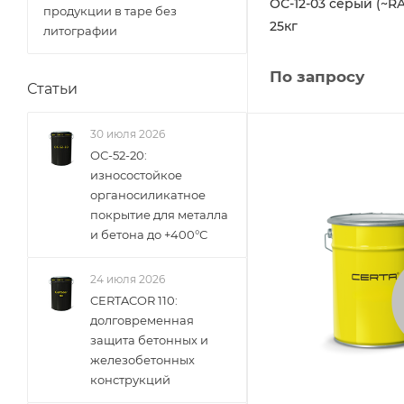
ОС-12-03 серый (~RA
продукции в таре без
25кг
литографии
По запросу
Статьи
30 июля 2026
ОС-52-20:
износостойкое
органосиликатное
покрытие для металла
и бетона до +400°С
24 июля 2026
CERTACOR 110:
долговременная
защита бетонных и
железобетонных
конструкций