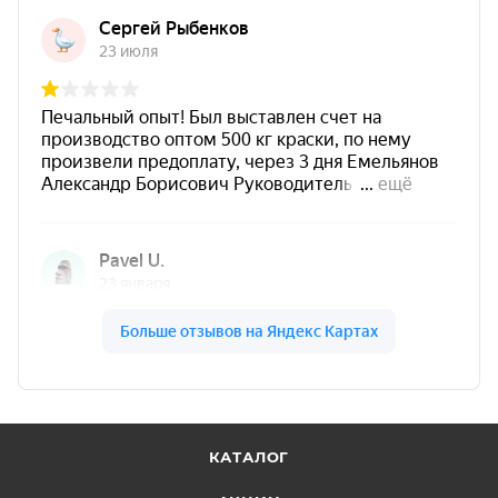
кирпича, штукатурки, газобетона и других
пористых минеральных материалов.
Предназначен для придания
водоотталкивающих свойств
и защиты от
разрушения под действием влаги.
Подходит для
бетона, керамического и
силикатного кирпича, стяжек, штукатурок,
шлакоблоков, газобетона, шифера, ГВЛ и
ГКЛ
.
Может использоваться для
отсечной
гидроизоляции
.
Для варианта
1:5
рабочий раствор готовится
в пропорции
5 л концентрата + 25 л воды
.
Расход канистры концентрата 1:5 —
от 80
КАТАЛОГ
м²
.