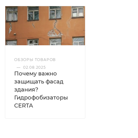
силиконовый гидрофобизатор на водной основе
для придания водоотталкивающих свойств и
защиты пористых строительных материалов от
разрушения под действием влаги. Подходит для
бетона, кирпича, штукатурки, газобетона, шифера
и других минеральных оснований.
ОБЗОРЫ ТОВАРОВ
—
02.08.2025
Почему важно
Форма
защищать фасад
концентрат 1:5
здания?
Гидрофобизаторы
CERTA
Фасовка
5,0 л