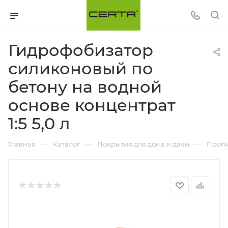
Гидрофобизатор
силиконовый по
бетону на водной
основе концентрат
1:5 5,0 л
—
—
—
Главная
Каталог
Покрытия для дома и дачи
Проп