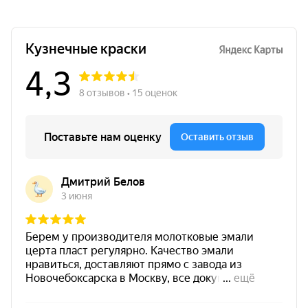
Основание
бетон / кирпич / штукатурка /
газобетон / шифер
Тип действия
водоотталкивающая пропитка
Преимущества
гидрофобизатора силиконового
по бетону на водной основе,
концентрат 1:5 5,0 л
Концентрат 1:5, 5,0 л для
водоотталкивающей защиты бетона,