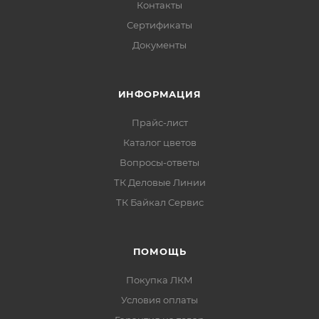
Контакты
Без грунтования и термозакалки:
не требует
Сертификаты
предварительного грунта и последующей
Документы
термообработки.
Малый расход:
высокая укрывистость — окраска
ИНФОРМАЦИЯ
в один слой толщиной от 50 мкм.
Ремонтопригодность:
при повреждении легко
Прайс-лист
подкрасить локально.
Каталог цветов
Вопросы-ответы
Толщина покрытия
ТК Деловые Линии
ТК Байкал Сервис
Рекомендуемая толщина сформированного
покрытия зависит от температуры эксплуатации.
ПОМОЩЬ
Покупка ЛКМ
Условия оплаты