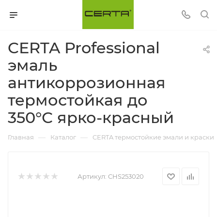
CERTA Professional
эмаль
антикоррозионная
термостойкая до
350°С ярко-красный
—
—
Главная
Каталог
CERTA термостойкие эмали и краски
Артикул:
CHS253020