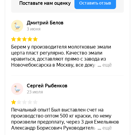
Паропроницаемость
— покрытие “дышит”, что
важно для ряда минеральных оснований.
Экономичный расход
— высокая укрывистость,
окраска в один слой от 50 мкм.
Быстрая сушка
— «на отлип» около 30 минут.
Долговечность
— прогнозируемый срок службы
покрытия до 15 лет.
Характеристики
Эмаль термостойкая
Тип покрытия
антикоррозионная
Температурная
от -60 °C до +1200 °C
стойкость
Пожарные
Г1 / В1 / Д2 / Т2
показатели
Химическая
растворы солей, минеральные