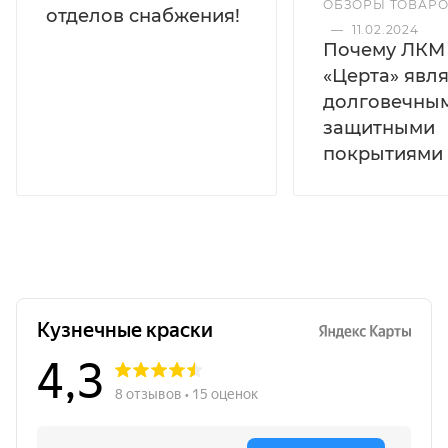
ОБЗОРЫ ТОВАР
отделов снабжения!
—
11.02.2024
Почему ЛКМ
Преимущества термостойкой
«Церта» явл
эмали
долговечны
защитными
Термостойкость до +1200 °C
— надежная защита
покрытиями
нагреваемых поверхностей.
Антикоррозионная эмаль
— снижает риск
коррозии при высоких температурах и в
агрессивной среде.
Высокие пожарные показатели:
Г1
(слабогорючие), В1 (трудновоспламеняемые), Д2
(умеренное дымообразование), Т2 (умеренная
токсичность).
Химическая стойкость:
растворы солей,
минеральные масла, нефтепродукты.