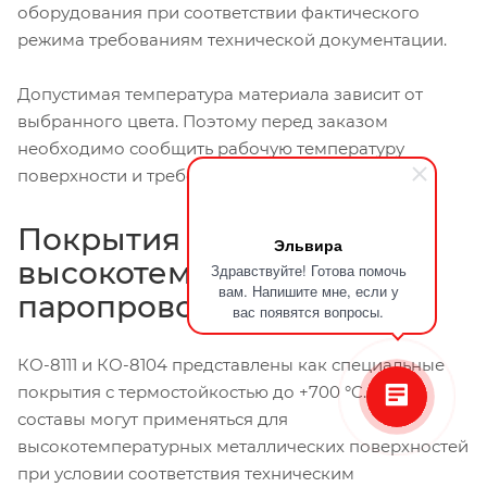
оборудования при соответствии фактического
режима требованиям технической документации.
Допустимая температура материала зависит от
выбранного цвета. Поэтому перед заказом
необходимо сообщить рабочую температуру
поверхности и требования к оттенку.
Покрытия для
Эльвира
высокотемпературных
Здравствуйте! Готова помочь
вам. Напишите мне, если у
паропроводов
вас появятся вопросы.
КО-8111 и КО-8104 представлены как специальные
покрытия с термостойкостью до +700 °C. Такие
составы могут применяться для
высокотемпературных металлических поверхностей
при условии соответствия техническим