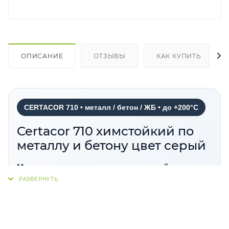
ОПИСАНИЕ
ОТЗЫВЫ
КАК КУПИТЬ
CERTACOR 710 • металл / бетон / ЖБ • до +200°C
Certacor 710 химстойкий по
металлу и бетону цвет серый
Материал полиорганосилоксановый
CERTACOR 710 серый
—
полиорганосилоксановый атмосферостойкий и
химически стойкий материал для
антикоррозионной защиты металлических,