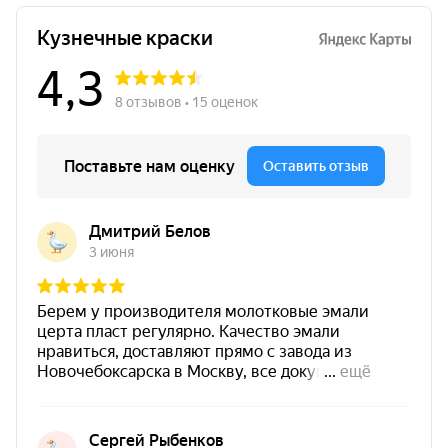
бетонных и железобетонных поверхностей.
Покрытие предназначено для эксплуатации в
агрессивных газовоздушных средах и
выдерживает температурный режим до +200°C.
Цвет
Серый
Основание
Металл / Бетон / ЖБ
Температура нанесения
от -30°C