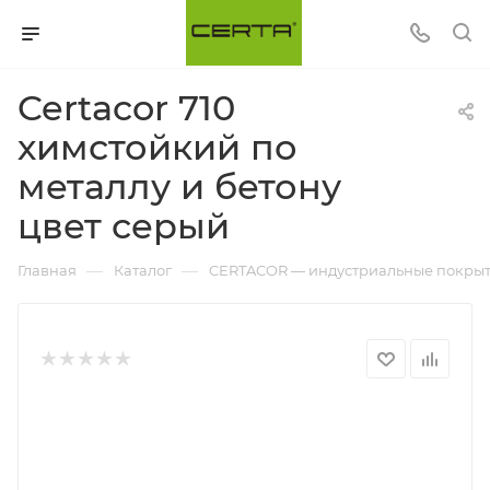
Certacor 710
химстойкий по
металлу и бетону
цвет серый
—
—
Главная
Каталог
CERTACOR — индустриальные покрыти