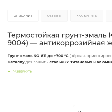
ОПИСАНИЕ
ОТЗЫВЫ
КАК КУПИТЬ
Термостойкая грунт-эмаль К
9004) — антикоррозийная ж
Грунт-эмаль КО-811 до +700 °C
(чёрная, ориентиров
металлу
для защиты
стальных
,
титановых
и
алюми
нагрева. Рабочий режим:
термостойкость до +700 °
маслам
и
бензину
, поэтому применяется на нагре
Чёрный цвет
RAL 9004
— универсальный выбор для в
выхлопных систем, горячих деталей и металлоконст
покрытия.
Быстрая навигация:
Преимущества
·
Характеристик