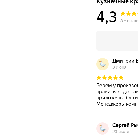
Преимущества КО-811
Термостойкость до +700 °C
— жаростойкое покры
Антикоррозийная грунт-эмаль
— защита от корр
Атмосферостойкость
— стойкость к осадкам, вл
Стойкость к маслам и бензину
— актуально для 
Чёрный цвет RAL 9004
— универсальный внешний 
Характеристики
Тип материала
Терм
Цвет
Чёрн
Термостойкость
до +7