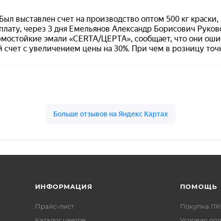
сферные факторы, влага, масла, бензин
, титан, алюминий
2
ении:
90–110 г/м
.
ая промышленность;
аботанных газов специальных и боевых машин;
 и ракетной техники, детали реактивных двигателей;
ИНФОРМАЦИЯ
ПОМОЩЬ
вых установок морских судов.
Прайс-лист
Покупка Л
Каталог цветов
Условия оп