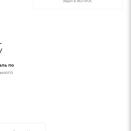
ЗАДАТЬ ВОПРОС
L
у
аль по
льного
влаге
,
вид