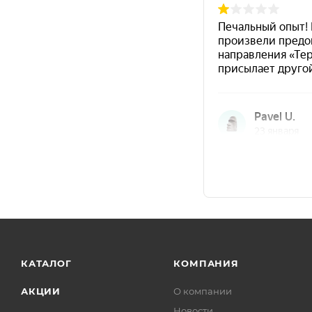
Защита от воздействий
атмо
Основания
сталь
Нанесение
Рекомендуемый расход
при двухслойном нанес
Толщина покрытия
:
40–50 мкм
.
Применение
оборонно-промышленный комплекс и авиационн
двигатели, системы охлаждения и отведения отр
нагревающиеся детали оборудования авиационной
КАТАЛОГ
КОМПАНИЯ
нагревающиеся поверхности оборудования и сило
АКЦИИ
О компании
Новости