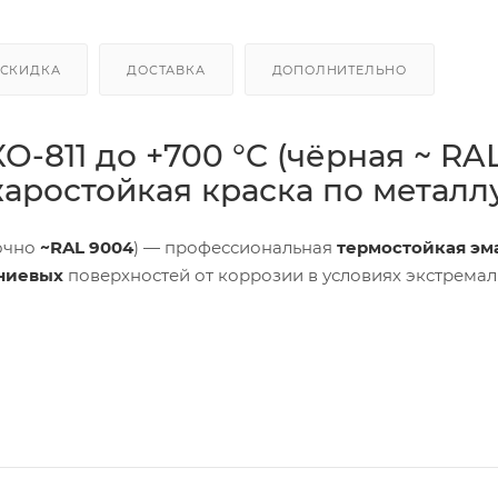
СКИДКА
ДОСТАВКА
ДОПОЛНИТЕЛЬНО
О-811 до +700 °C (чёрная ~ RA
аростойкая краска по металл
очно
~RAL 9004
) — профессиональная
термостойкая эм
ниевых
поверхностей от коррозии в условиях экстрема
C
. Покрытие устойчиво к
атмосферным воздействиям
,
вающихся узлах техники и промышленного оборудования.
ысокотемпературных поверхностей: подходит для труб,
рукций, где важны практичность и стабильный внешний 
и
·
Нанесение
·
Применение