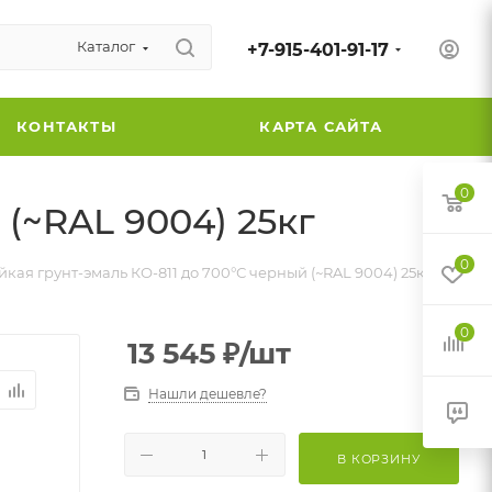
Каталог
+7-915-401-91-17
КОНТАКТЫ
КАРТА САЙТА
0
(~RAL 9004) 25кг
0
кая грунт-эмаль КО-811 до 700°С черный (~RAL 9004) 25кг
0
13 545
₽
/шт
Нашли дешевле?
В КОРЗИНУ