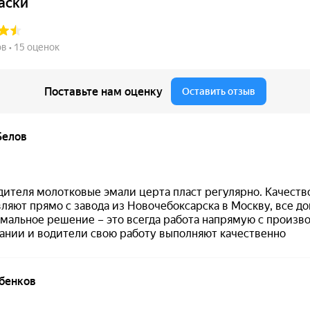
тие для самых нагреваемых металлических поверхност
озии стали, титана и алюминия.
ажности и перепадам погодных условий.
техники, двигателей и промышленного оборудования.
вид для горячих поверхностей и узлов.
остойкая грунт-эмаль по металлу (антикоррозийная)
ый (ориентировочно ~ RAL 9004)
00 °C