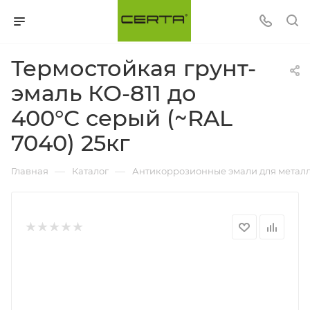
Термостойкая грунт-
эмаль КО-811 до
400°С серый (~RAL
7040) 25кг
—
—
Главная
Каталог
Антикоррозионные эмали для металл