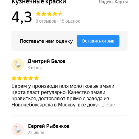
термостойкость до +400 °C
(диапазон
эксплуатации от
−60 до +400 °C
). Покрытие
устойчиво к
атмосферным воздействиям
,
влаге
, а
также к воздействию
масел
и
бензина
, поэтому
подходит для промышленного применения,
техники и оборудования, работающих в тяжёлых
условиях.
Серый цвет
RAL 7040
— практичное решение для
промышленных объектов и оборудования:
смотрится аккуратно, не маркий, подходит для
технических узлов и металлоконструкций, где
важны защитные свойства и стабильный внешний
вид.
Быстрая навигация:
Преимущества
·
Характеристики
·
Нанесение
·
Применение