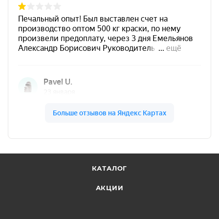
Преимущества КО-811
Термостойкость до +400 °C
— термостойкое
покрытие для нагревающихся металлических
поверхностей.
Антикоррозийная грунт-эмаль
— защита от
коррозии стали, титана и алюминия.
Атмосферостойкость
— стойкость к осадкам,
влажности и перепадам погодных условий.
Стойкость к маслам и бензину
— актуально для
техники и промышленного оборудования.
КАТАЛОГ
Промышленное применение
— подходит для
узлов и конструкций, работающих при нагреве.
АКЦИИ
Характеристики