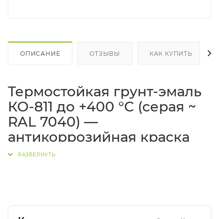
ОПИСАНИЕ
ОТЗЫВЫ
КАК КУПИТЬ
Термостойкая грунт-эмаль
КО-811 до +400 °C (серая ~
RAL 7040) —
антикоррозийная краска
по металлу
Грунт-эмаль КО-811
(серая, ориентировочно
~RAL
7040
) — профессиональная
термостойкая эмаль по
металлу
для защиты
стали
,
титана
и
алюминия
от
коррозии при нагреве. Рабочий режим: