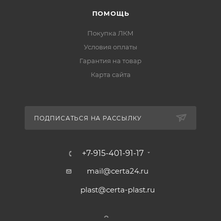
Толщина покрытия
:
40–50 мкм
.
ПОМОЩЬ
Применение
Покупка ЛКМ
Условия оплаты
оборонно-промышленный комплекс и
Гарантия на товар
авиационная промышленность;
Карта сайта
двигатели, системы охлаждения и отведения
отработанных газов специальных и боевых
машин;
ПОДПИСАТЬСЯ НА РАССЫЛКУ
нагревающиеся детали оборудования
авиационной и ракетной техники, детали
+7-915-401-91-17
реактивных двигателей;
нагревающиеся поверхности оборудования и
mail@certa24.ru
силовых установок морских судов.
plast@certa-plast.ru