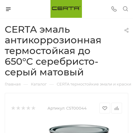
CERTA эмаль
антикоррозионная
термостойкая до
650°С серебристо-
серый матовый
—
—
Главная
Каталог
CERTA термостойкие эмали и краски
Артикул:
CST00044