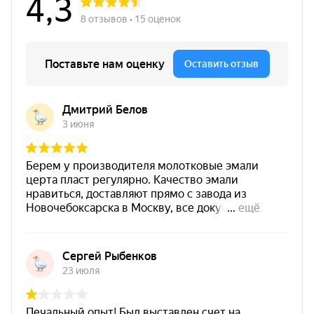
окраска в один слой (от 50 мкм).
Характеристики
Антикоррозийность
Да
Температурная
от -60 °C до +1200 °C
стойкость
Пожарные
Г1 / В1 / Д2 / Т2
показатели
Стойкость к
растворы солей, минеральные
химическому
масла, нефтепродукты
воздействию
Паропроницаемость
Хорошая
Прогнозируемый
15 лет
срок службы
18 месяцев при температуре
Срок хранения
до -40 °C