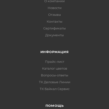
О компании
подкрасить локально.
Новости
Отзывы
Толщина покрытия
Контакты
Сертификаты
Рекомендуемая толщина сформированного
Документы
покрытия в зависимости от температуры
эксплуатации:
ИНФОРМАЦИЯ
Прайс-лист
Каталог цветов
Вопросы-ответы
ТК Деловые Линии
ТК Байкал Сервис
ПОМОЩЬ