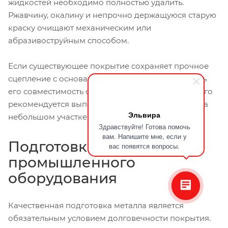
жидкостей необходимо полностью удалить.
Ржавчину, окалину и непрочно держащуюся старую
краску очищают механическим или
абразивоструйным способом.
Если существующее покрытие сохраняет прочное
сцепление с основанием, необходимо проверить
его совместимость с новым материалом. Для этого
рекомендуется выполнить пробное нанесение на
Эльвира
небольшом участке.
Здравствуйте! Готова помочь
вам. Напишите мне, если у
Подготовка поверхности
вас появятся вопросы.
промышленного
оборудования
Качественная подготовка металла является
обязательным условием долговечности покрытия.