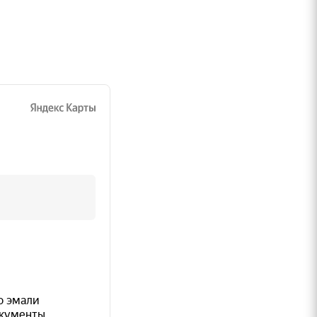
ть
C
ый
фере