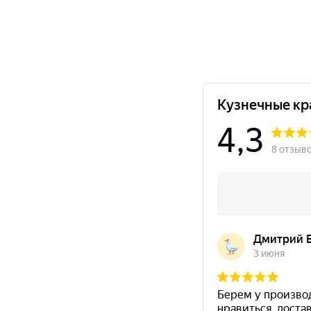
металлических конструкций, оборудования и 
+150°C.
Цвет
Основание
Серый
Металл
Преимущества CERTACOR 111
Полиорганосилоксановая грунт-эмаль для
ан
категорий
C1–C3
.
Подходит для
металлических конструкций,
Работает в системе покрытия с грунтовкой
CE