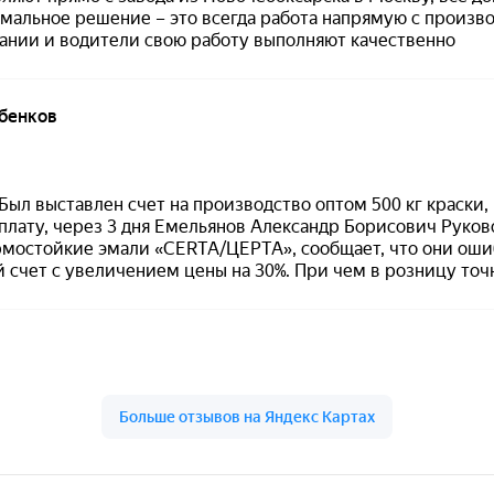
е чем в
2 слоя
.
—
150–200 мкм
.
я —
72 часа
.
Особенности материала
бренд:
CERTACOR
;
продукт:
CERTACOR 111
;
тип:
грунт-эмаль полиорганосилоксано
для защиты металла
;
разбавление:
не более 10%
;
рекомендуемые растворители:
толуол, о-