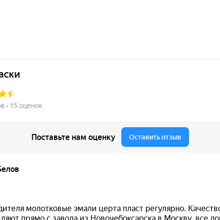
сооружений, эксплуатируемых при температуре до
Температура нанесения
Термостойкос
от -30°C
до +150°
 для защиты металла, цвет сер
тикоррозионной защиты металла
в промышленной атмос
 оборудования и сооружений
.
RTACOR 01
.