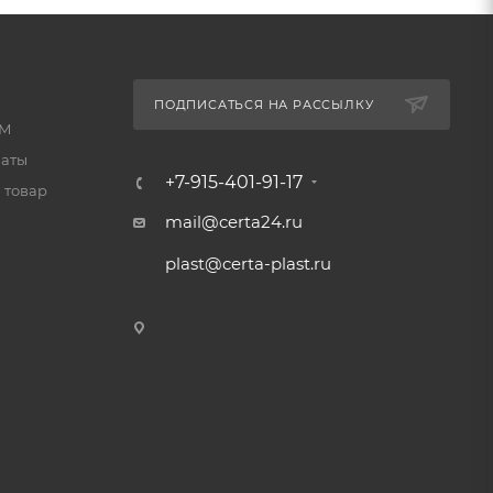
A,
ензин
;
ПОДПИСАТЬСЯ НА РАССЫЛКУ
КМ
латы
+7-915-401-91-17
 товар
mail@certa24.ru
plast@certa-plast.ru
ре от
более
01
50 мкм
,
е