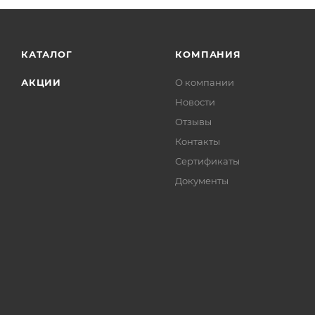
CERTACOR 01
и финишного слоя
CERTACOR
111
.
КАТАЛОГ
КОМПАНИЯ
АКЦИИ
О компании
Новости
Отзывы
Контакты
Подготовка
Подго
Сертификаты
металлической
матер
Документы
поверхности
Перед
тщател
Удалить механические
одноро
загрязнения, соли, жиры,
масла, ржавчину и следы
При об
старой краски.
пузыр
в таре
Рекомендуемая степень
очистки —
Sa 2½
по ISO 8501-