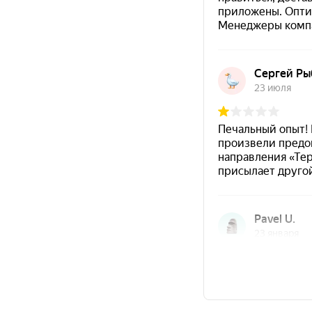
Материал
CERTACOR 111
наносится не мене
Рекомендуемая толщина системы покрытия 
Полный набор оптимальных свойств покрыти
Область применения
металлические конструкции;
промышленное оборудование;
металлические сооружения и узлы;
антикоррозионная защита металла в
промышленной атмосфере;
система покрытия на основе грунтовки