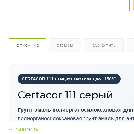
ОПИСАНИЕ
ОТЗЫВЫ
КАК КУПИТЬ
CERTACOR 111 • защита металла • до +150°C
Certacor 111 серый
Грунт-эмаль полиорганосилоксановая дл
полиорганосилоксановая грунт-эмаль для а
атмосфере. Материал применяется в системе