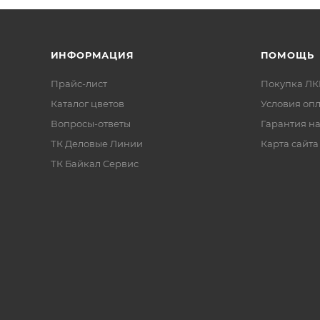
ксилол, растворитель для красок CERT
Р-646
;
не применять:
уайт-спирит, сольвент, б
ИНФОРМАЦИЯ
ПОМОЩЬ
Прайс-лист
Покупка Л
Каталог цветов
Условия оп
Вопросы-ответы
Гарантия на
ТК Деловые Линии
Карта сайта
товка
Нанесение
ТК Байкал Сервис
иалов
Наносить при температу
-30°C до +40°C
, при
 нанесением материалы
влажности воздуха не 
ьно перемешать до
80%.
дности массы.
Грунтовка
CERTACOR 
разовании пены или
наносится в 1 слой
30–
ей выдержать материал
затем
CERTACOR 111
н
 до их исчезновения.
менее чем в 2 слоя.