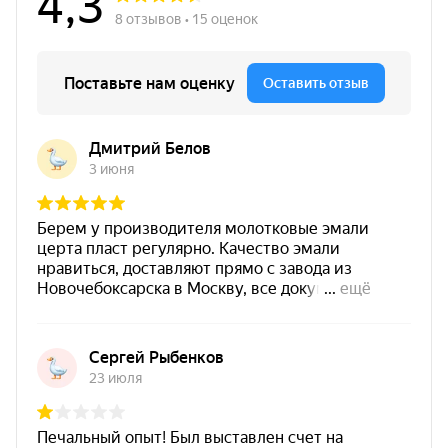
+250°C.
Цвет
Красный
Основание
Металл / Бетон / ЖБ
Температура нанесения
от -30°C
Термостойкость