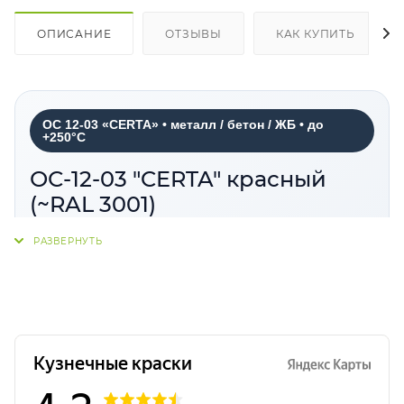
ОПИСАНИЕ
ОТЗЫВЫ
КАК КУПИТЬ
ОС 12-03 «CERTA» • металл / бетон / ЖБ • до
+250°C
ОС-12-03 "CERTA" красный
(~RAL 3001)
ОС 12-03 «CERTA» красный
— органосиликатная
композиция для антикоррозионной защиты
металлических, бетонных и железобетонных
поверхностей. Покрытие применяется на
промышленных и строительных объектах,
отличается высокой стойкостью и рассчитано на
эксплуатацию в температурном режиме до