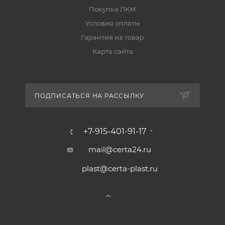
Покупка ЛКМ
сооружений;
Условия оплаты
фундаменты опор и опоры контактной сети;
Гарантия на товар
антикоррозионная защита промышленных и
Карта сайта
строительных объектов.
ПОДПИСАТЬСЯ НА РАССЫЛКУ
Особенности материала
продукт:
ОС 12-03 «CERTA»
;
+7-915-401-91-17
тип:
органосиликатная композиция
;
mail@certa24.ru
ТУ:
2312-002-49248846-2002
;
plast@certa-plast.ru
разбавление:
до 10%
;
при использовании как грунтовка:
до 15%
;
рекомендуемые растворители:
толуол, о-