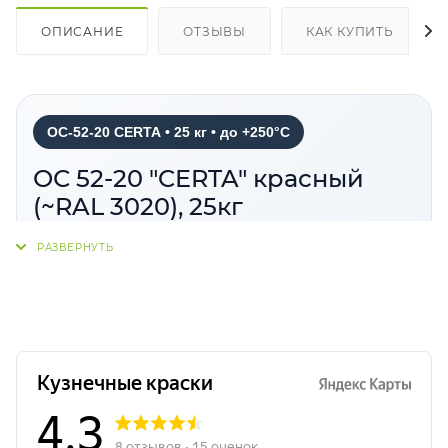
ОПИСАНИЕ
ОТЗЫВЫ
КАК КУПИТЬ
ОС-52-20 CERTA • 25 кг • до +250°C
ОС 52-20 "CERTA" красный
(~RAL 3020), 25кг
ОС-52-20 CERTA красный цвет (~RAL 3020)
—
органосиликатная композиция для защитной
окраски металлических, бетонных и
железобетонных поверхностей. Материал
обладает атмосферостойкостью,
износостойкостью, водостойкостью и
антикоррозионными свойствами, подходит для
конструкций, оборудования и трубопроводов,