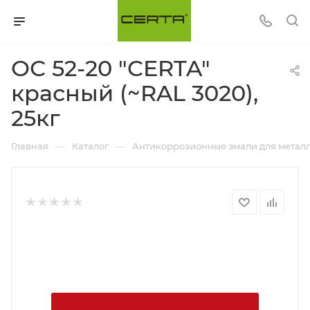
ОС 52-20 "CERTA"
красный (~RAL 3020),
25кг
—
—
Главная
Каталог
Антикоррозионные эмали для металл