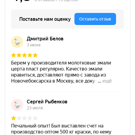
работающих при повышенных температурах.
Цвет
красный цвет (~RAL 3020)
Основание
металл / бетон / ЖБ
Фасовка
25 кг
Термостойкость