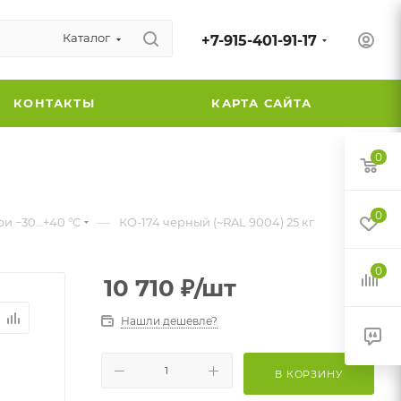
Каталог
+7-915-401-91-17
КОНТАКТЫ
КАРТА САЙТА
0
0
—
ри −30…+40 °C
КО-174 черный (~RAL 9004) 25 кг
0
10 710
₽
/шт
Нашли дешевле?
В КОРЗИНУ