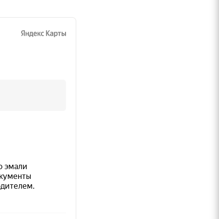
ссе;
о
а
5%
;
ензин
.