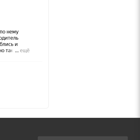
ратура
от
-5°C
я
80%.
е чем
ая
–60
ная
30