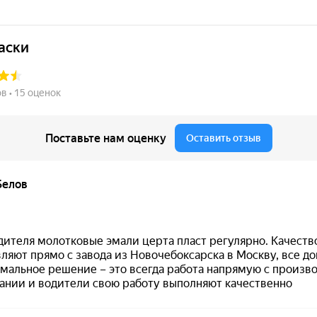
+20°C —
72 часа
.
Особенности материала
тип:
эмаль КО-174 «Универсальная»
;
основа:
кремнийорганическая эмаль
;
условия эксплуатации:
УХЛ 1
;
разбавление:
обычно не более 3%
по ма
при использовании с целью грунтования п
металлу разбавление увеличивают еще н
рекомендуемые растворители:
толуол, о-
ксилол, Certacor R, Р-646
;
не применять:
уайт-спирит, сольвент, б