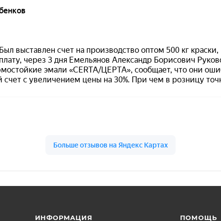
овка материала
Нанесение
 нанесением эмаль
При распылении темпе
ьно перемешать до
окружающей среды — 
дности.
до +40°C
, относительна
влажность — не более 
разовании пены или
ей выдержать материал
Эмаль наносят
не мене
 до их исчезновения.
в 3 слоя
, рекомендуем
толщина однослойного
влять небольшими
покрытия при БВР —
40
ми до рабочей
мкм
.
ти, как правило не
3%
.
Минимальная межслой
сушка при распылении:
ИНФОРМАЦИЯ
ПОМОЩЬ
мин при +20°C
,