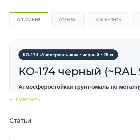
ОПИСАНИЕ
ОТЗЫВЫ
КАК КУПИТЬ
КО-174 «Универсальная» • черный • 25 кг
КО-174 черный (~RAL 
Атмосферостойкая грунт-эмаль по металлу
кремнийорганическая эмаль для атмосферост
железобетонных поверхностей. Материал под
промышленных конструкций и других объектов
Статьи
предварительного грунтования.