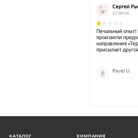
Подготовка
Подгот
поверхности
Перед
тщател
Для металла удалить
одноро
загрязнения, ржавчину, соли,
масла и остатки старых
При об
покрытий; допустима очистка
пузыр
до Sa 2½ или St 3.
в таре
Для бетона поверхность
Разба
должна быть выдержана не
порция
менее 28 суток, влажность
вязкос
основания — не более 4%,
более
поверхность сухая и чистая.
КАТАЛОГ
КОМПАНИЯ
Не допускается наносить