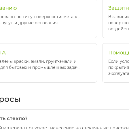
ованию
Защитн
ованы по типу поверхности: металл,
В зависи
, чугун и другие основания.
поверхно
воздейст
TA
Помощь
влены краски, эмали, грунт-эмали и
Если усл
для бытовых и промышленных задач.
покрытия
эксплуат
просы
ть стекло?
й материал допускает нанесение на стеклянные поверх