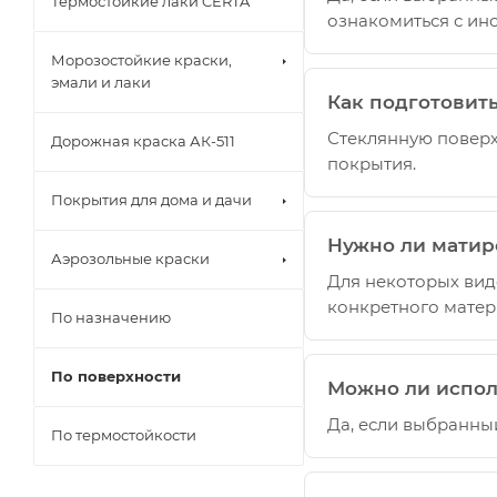
Термостойкие лаки CERTA
ознакомиться с ин
Морозостойкие краски,
эмали и лаки
Как подготовит
Стеклянную поверх
Дорожная краска АК-511
покрытия.
Покрытия для дома и дачи
Нужно ли матир
Аэрозольные краски
Для некоторых вид
конкретного матер
По назначению
По поверхности
Можно ли испол
Да, если выбранны
По термостойкости