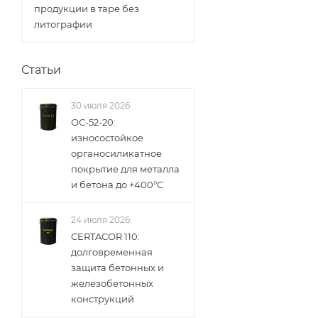
продукции в таре без
литографии
Статьи
30 июля 2026
ОС-52-20:
износостойкое
органосиликатное
покрытие для металла
и бетона до +400°С
24 июля 2026
CERTACOR 110:
долговременная
защита бетонных и
железобетонных
конструкций