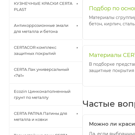
КУЗНЕЧНЫЕ КРАСКИ CERTA
Подбор по осн
PLAST
Материалы сгруппир
бетон, кирпич, сталь
Антикоррозионные эмали
для металла и бетона
CERTACOR комплекс
защитных покрытий
Материалы CER
В подборке предста
CERTA Лак универсальный
защитные покрытия 
«7в1»
Ecozin Цинконаполненный
грунт по металлу
Частые во
CERTA PATINA Патины для
металла и ковки
Можно ли краси
Да, если выбранны