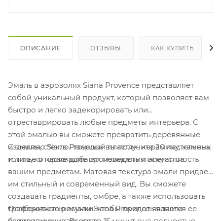
ОПИСАНИЕ
ОТЗЫВЫ
КАК КУПИТЬ
Эмаль в аэрозолях Siana Provence представляет
собой уникальный продукт, который позволяет вам
быстро и легко задекорировать или
отреставрировать любые предметы интерьера. С
этой эмалью вы сможете превратить деревянные
С эмалью Siana Provence вы получите 20 пастельных
изделия, стекло, твердый пластик, керамику, камень
тонов, которые добавят нежность и элегантность
и литье в настоящие произведения искусства.
вашим предметам. Матовая текстура эмали придает
им стильный и современный вид. Вы сможете
создавать градиенты, омбре, а также использовать
Особенностью эмали Siana Provence является ее
трафаретные рисунки, чтобы придать вашим
быстрая сушка. Всего за 15 минут она полностью
изделиям уникальность.