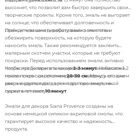
высохнет, что позволит вам быстро завершить свои
творческие проекты. Кроме того, эмаль не выгорает
на солнце, что обеспечивает долговечность и
Прежде чем начать работу, важно очистить и
стойкость вашим декоративным элементам.
обезжирить поверхность, на которую будете
наносить эмаль. Также рекомендуется заклеить
малярным скотчем участки, которые не требуют
покраски. Перед использованием эмали, активно
Чтобы предотвратить засорение головки баллона,
потрясите баллон в течение
2-3 минут
. Нанесите 1-2
после покраски рекомендуется повернуть его дном
тонких слоя с расстояния
20-30 см
. Между слоями
вверх и распылить до тех пор, пока эмаль не
рекомендуется дать время для промежуточной
перестанет поступать.
сушки в течение
10 минут
.
Эмали для декора Siana Provence созданы на
основе немецкой силикон-акриловой смолы, что
гарантирует высокое качество и надежность
продукта.