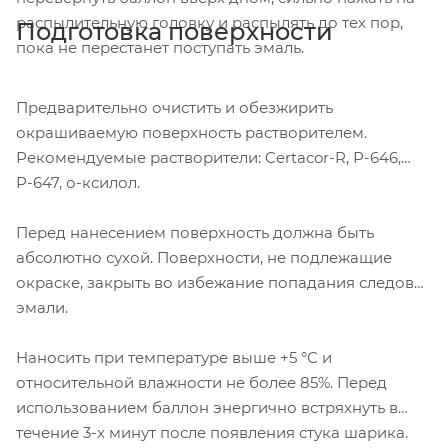
распылительную головку и распылять до тех пор,
Подготовка поверхности
пока не перестанет поступать эмаль.
Предварительно очистить и обезжирить
окрашиваемую поверхность растворителем.
Рекомендуемые растворители: Certacor-R, Р-646,
Р-647, о-ксилол.
Перед нанесением поверхность должна быть
абсолютно сухой. Поверхности, не подлежащие
окраске, закрыть во избежание попадания следов
эмали.
Наносить при температуре выше +5 °С и
относительной влажности не более 85%. Перед
использованием баллон энергично встряхнуть в
течение 3-х минут после появления стука шарика.