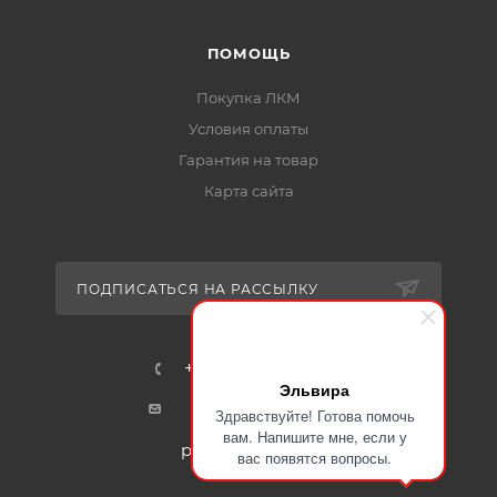
ПОМОЩЬ
Покупка ЛКМ
Условия оплаты
Гарантия на товар
Карта сайта
ПОДПИСАТЬСЯ НА РАССЫЛКУ
+7-915-401-91-17
Эльвира
mail@certa24.ru
Здравствуйте! Готова помочь
вам. Напишите мне, если у
plast@certa-plast.ru
вас появятся вопросы.