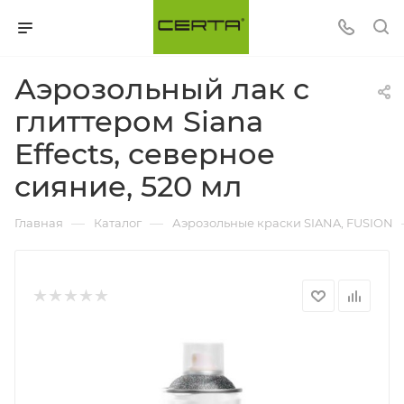
Аэрозольный лак с
глиттером Siana
Effects, северное
сияние, 520 мл
—
—
Главная
Каталог
Аэрозольные краски SIANA, FUSION