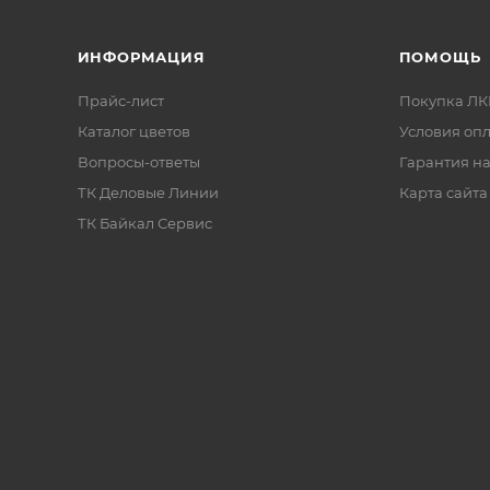
RAL:
RAL 6029
;
ИНФОРМАЦИЯ
ПОМОЩЬ
тип:
аэрозольная универсальная краск
Прайс-лист
Покупка Л
финиш:
матовый
;
Каталог цветов
Условия оп
назначение:
декоративное и ремонтное
Вопросы-ответы
Гарантия на
окрашивание различных поверхностей
ТК Деловые Линии
Карта сайта
возможность нанесения защитного лака п
ТК Байкал Сервис
окрашивания.
ендации по
Меры
ению
предосторожност
началом работ
Окрашивание проводит
чик необходимо
проветриваемом
хивать 3 минуты
.
помещении
или на ули