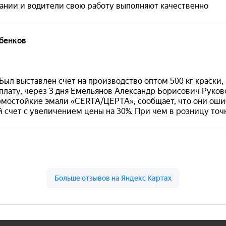
для декоративных, ремонтных и интерьерных работ.
и равномерное распыление
без сложного инструмента.
 наносить
2–3 слоя
.
инут
.
 матовый или глянцевый
для дополнительной защиты
ов
, делает поверхность более гладкой и позволяет дольше
Особенности материала
продукт:
Siana Classic Universal
;
цвет:
зеленый матовый
;