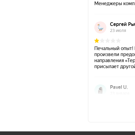
зеленый матовый
оттенок
RAL 6029
подходит 
Аэрозольный формат обеспечивает
удобное 
Для хорошего прокрашивания рекомендуется
Время межслойной сушки составляет
20–30 м
После окрашивания можно использовать
лак
поверхности.
Защитный лак помогает уменьшить риск
скол
сохранять цвет и внешний вид изделия.
Область применения
металлические изделия и детали;
пластиковые поверхности;