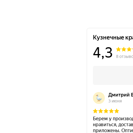
декоративного покрытия.
Цвет
RAL
зеленый матовый
RAL 6029
Преимущества Siana Classic
6029)
Siana Classic Universal зеленый матовый 
пластика, кирпича, гипса и стекла.
Подходит для окрашивания
металла, пластик