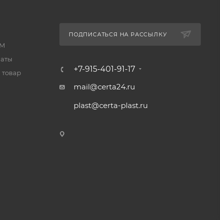
а
;
ПОДПИСАТЬСЯ НА РАССЫЛКУ
КМ
латы
+7-915-401-91-17
 товар
;
mail@certa24.ru
осле
plast@certa-plast.ru
и
ь в
це при