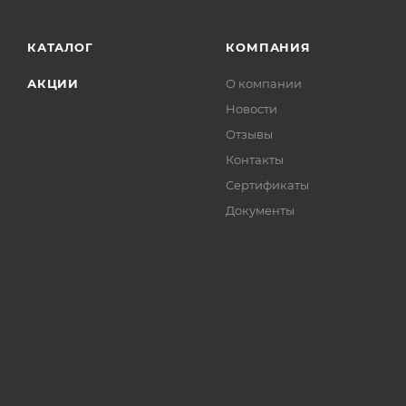
кирпич и гипсовые основания;
КАТАЛОГ
КОМПАНИЯ
стеклянные декоративные элементы;
АКЦИИ
О компании
ремонтные, оформительские и декоративные
Новости
работы внутри и снаружи помещений.
Отзывы
Контакты
Сертификаты
Документы
Подготовка
Реком
поверхности
нанес
Перед нанесением краски
Перед 
поверхность необходимо
баллон
отшлифовать, очистить и
встря