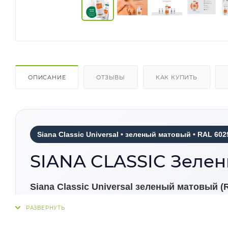
ОПИСАНИЕ
ОТЗЫВЫ
КАК КУПИТЬ
Siana Classic Universal • зеленый матовый • RAL 602
SIANA CLASSIC Зелен
Siana Classic Universal зеленый матовый (
декоративного и ремонтного окрашивания мета
каталогу RAL подходит для обновления пове