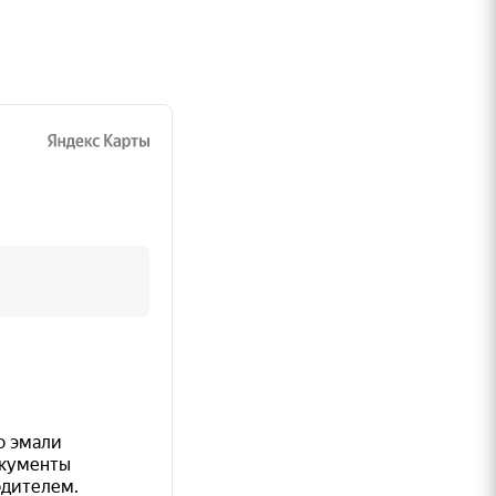
й
е
лла,