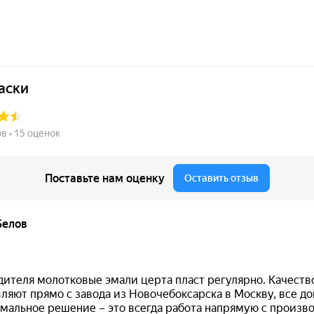
Основание
Финиш
металл / пластик /
матовы
кирпич / гипс /
покрыти
стекло
 Universal зеленый матовый (RAL
RAL 6029 — универсальная аэрозольная краска для мета
а, кирпича, гипса и стекла
.