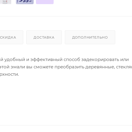
СКИДКА
ДОСТАВКА
ДОПОЛНИТЕЛЬНО
бой удобный и эффективный способ задекорировать или
этой эмали вы сможете преобразить деревянные, стекля
рхности.
 которые позволяют создать разнообразные эффекты, так
 текстура эмали придаст вашим предметам интерьера ст
е время высыхания - всего
15 минут
. Вы не будете тратит
даться результатом. Кроме того, эмаль не выгорает на с