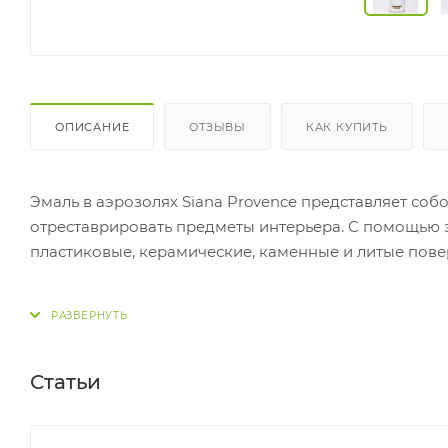
ОПИСАНИЕ
ОТЗЫВЫ
КАК КУПИТЬ
Эмаль в аэрозолях Siana Provence представляет со
отреставрировать предметы интерьера. С помощью 
пластиковые, керамические, каменные и литые пове
В ассортименте представлено 20 пастельных тонов,
градиент, омбре или трафаретные рисунки. Матовая
современный вид.
Статьи
Одним из преимуществ этой эмали является быстро
времени на ожидание сушки, а сможете сразу наслаж