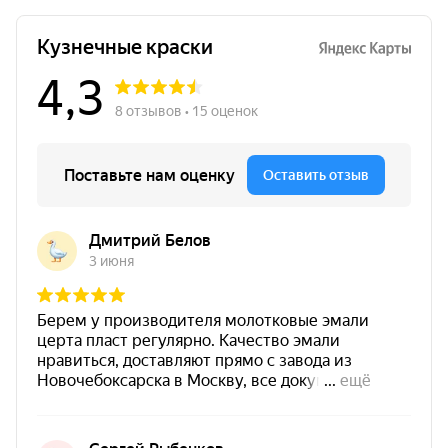
Эмали для декора Siana созданы на основе немецк
Состав набора:
Аэрозоль базового цвета 520 мл
Аэрозоль финишного цвета 520 мл
Коробка
Характеристики
Растворитель
Р-021, Certacor-R,
Количество слоев
2 слоя: базовый с
Условия покраски
от 0 °С до +30 °С