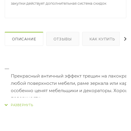
закупки действует дополнительная система скидок
ОПИСАНИЕ
ОТЗЫВЫ
КАК КУПИТЬ
Прекрасный античный эффект трещин на лакокрасоч
любой поверхности мебели, раме зеркала или карти
особенно ценят мебельщики и декораторы. Хорошо н
поверхности.
Эффект кракелюра в два простых шага — это набор 
базовым баллончиком — золотого или серебряного 
Количество и толщина трещин зависит от количеств