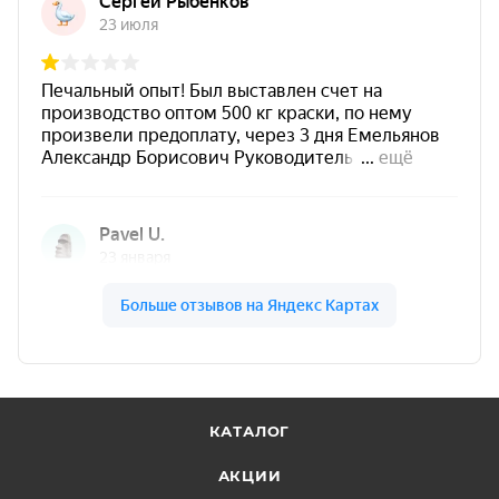
Слой сухой «на отлип» при +20 °С
25 минут
Срок хранения
36 месяцев
Тара
баллончик 520 мл
Вес брутто, кг
0,6
КАТАЛОГ
АКЦИИ