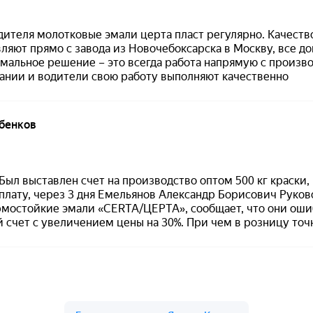
остойкая антикоррозионная эмаль по металлу
окомпонентная)
ый
сании: от −60 до +700 °C; в названии варианта: рабочий
°C
ральное масло, нефтепродукты, соли (после термозакалк
0 до +40 °C
нут при +20 °C
сяцев при температуре от −30 до +40 °C