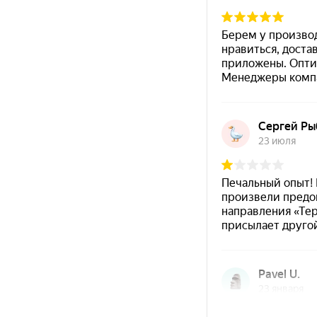
Характеристики
Терм
Тип материала
(одн
Цвет
Черн
Антикоррозийность
Да
в опи
Температурная стойкость
+500 
Стойкость к средам
мине
Температура нанесения
от −3
Сушка «на отлип»
30 ми
Срок хранения
12 ме
Нанесение
Состав:
однокомпонентный.