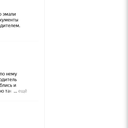
 режим до
и)