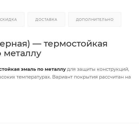
СКИДКА
ДОСТАВКА
ДОПОЛНИТЕЛЬНО
черная) — термостойкая
 металлу
стойкая эмаль по металлу
для защиты конструкций,
соких температурах. Вариант покрытия рассчитан на
ионную защиту
, быстро сохнет и удобно наносится (кист
актичен для дымовых труб, нагревающихся элементов, в
действие агрессивных веществ:
минеральное масло
,
C
для данного варианта. Толщину покрытия выбирайте п