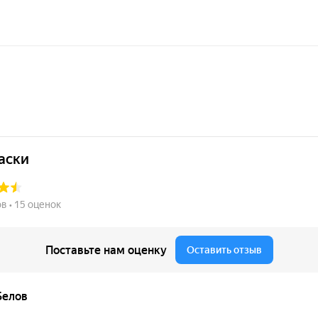
«Толщина покрытия»).
и
·
Нанесение
·
Толщина покрытия
·
Внешний вид
·
Прим
ерная)
ихся металлических поверхностей и оборудования.
ии при эксплуатации.
акалки): минеральное масло, нефтепродукты, соли.
 смешивания компонентов.
+20 °C.
дин слой толщиной от 30 мкм.
лик, распыление, безвоздушный метод.