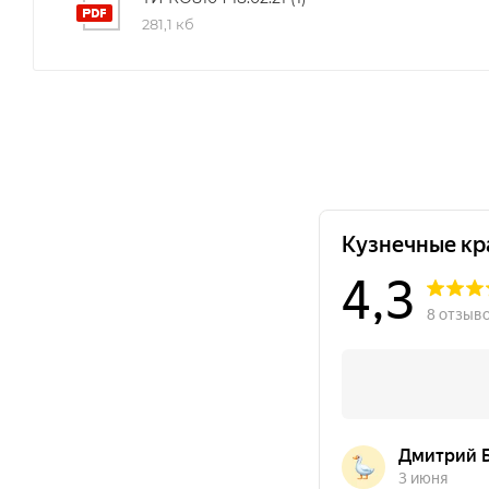
281,1 кб
температурному диапазону эксплуатации (см. блок 
Быстрая навигация:
Преимущества
·
Характеристик
Преимущества эмали КО-8104 (ч
Термостойкая эмаль до +500 °C
— для нагревающ
Антикоррозийность
— защита металла от корроз
Стойкость к агрессивным средам
(после термоз
Однокомпонентная
— готова к применению, без
Быстрая сушка «на отлип»
— около 30 минут при 
Экономичный расход
— возможно нанесение в о
Универсальные способы нанесения
— кисть, ва