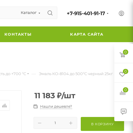
Каталог
+7-915-401-91-17
КОНТАКТЫ
КАРТА САЙТА
0
0
—
ь до +700 °C
Эмаль КО-8104 до 500°С черный 25кг
0
11 183
₽
/шт
Нашли дешевле?
В КОРЗИНУ