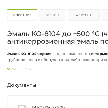
ОПИСАНИЕ
ОТЗЫВЫ
КАК КУПИТЬ
Эмаль КО-8104 до +500 °C (
антикоррозионная эмаль по
Эмаль КО-8104 черная
— однокомпонентная
термо
трубопроводов и оборудования, работающих при вы
эксплуатацию
до +500 °C
, обеспечивает
антикорроз
краскопульт, безвоздушный метод). Черный цвет пр
систем и промышленного оборудования.
Документы
После термовоздействия покрытие выдерживает воз
нефтепродукты
,
соли
(после термозакалки).
ТИ КО8104 18.02.21 (1)
Важно:
в названии указан рабочий режим
до +500 °