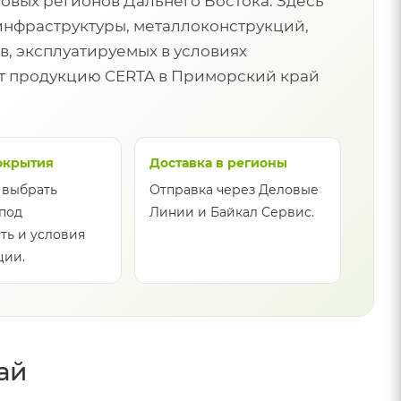
вых регионов Дальнего Востока. Здесь
инфраструктуры, металлоконструкций,
, эксплуатируемых в условиях
ет продукцию CERTA в Приморский край
окрытия
Доставка в регионы
 выбрать
Отправка через Деловые
под
Линии и Байкал Сервис.
ть и условия
ции.
ай