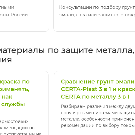
ртными
Консультации по подбору грунт
оны России.
эмали, лака или защитного пок
атериалы по защите металла
ния
краска по
Сравнение грунт-эмали
применять,
CERTA-Plast 3 в 1 и крас
 как
CERTA по металлу 3 в 1
к службы
Разбираем различия между дву
популярными системами защит
металла, особенности применен
ермостойких
рекомендации по выбору покры
екомендации по
и эксплуатации на