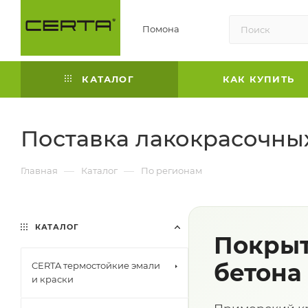
Помона
КАТАЛОГ
КАК КУПИТЬ
Поставка лакокрасочны
—
—
Главная
Каталог
По регионам
КАТАЛОГ
Покрыт
бетона
CERTA термостойкие эмали
и краски