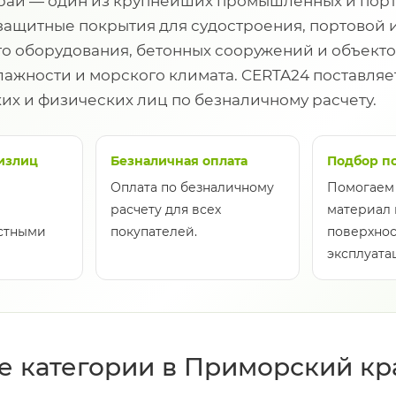
ай — один из крупнейших промышленных и порто
защитные покрытия для судостроения, портовой 
 оборудования, бетонных сооружений и объектов
ажности и морского климата. CERTA24 поставля
их и физических лиц по безналичному расчету.
излиц
Безналичная оплата
Подбор п
Оплата по безналичному
Помогаем
расчету для всех
материал 
астными
покупателей.
поверхнос
эксплуата
 категории в Приморский кр