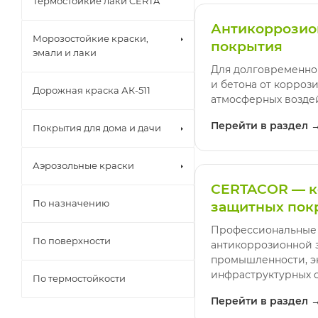
Термостойкие лаки CERTA
Антикоррози
Морозостойкие краски,
покрытия
эмали и лаки
Для долговременно
и бетона от коррози
Дорожная краска АК-511
атмосферных возде
Перейти в раздел 
Покрытия для дома и дачи
Аэрозольные краски
CERTACOR — к
По назначению
защитных пок
Профессиональные
По поверхности
антикоррозионной 
промышленности, э
инфраструктурных о
По термостойкости
Перейти в раздел 