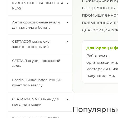
Приморский кр
КУЗНЕЧНЫЕ КРАСКИ CERTA
востребованы 
PLAST
промышленного
повышенной вл
Антикоррозионные эмали
для металла и бетона
для юридическ
CERTACOR комплекс
защитных покрытий
Для юрлиц и ф
Работаем с
CERTA Лак универсальный
организациями,
«7в1»
мастерами и ч
покупателями.
Ecozin Цинконаполненный
грунт по металлу
CERTA PATINA Патины для
металла и ковки
Популярные