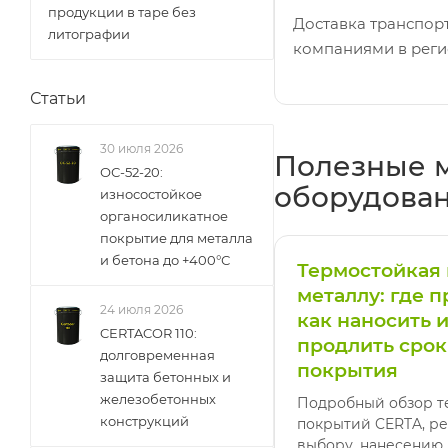
продукции в таре без
Доставка транспо
литографии
компаниями в реги
Статьи
30 июля 2026
Полезные м
ОС-52-20:
оборудова
износостойкое
органосиликатное
покрытие для металла
и бетона до +400°С
Термостойкая 
металлу: где 
24 июля 2026
как наносить и
CERTACOR 110:
продлить сро
долговременная
покрытия
защита бетонных и
железобетонных
Подробный обзор т
конструкций
покрытий CERTA, р
выбору, нанесению 