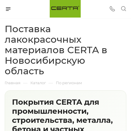
Поставка
лакокрасочных
материалов CERTA в
Новосибирскую
область
—
—
Главная
Каталог
По регионам
Покрытия CERTA для
промышленности,
строительства, металла,
бетона и частных