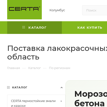
Колумбус
КАТАЛОГ
КАК КУПИТЬ
Поставка лакокрасочны
область
—
—
Главная
Каталог
По регионам
КАТАЛОГ
Морозо
бетона
CERTA термостойкие эмали
и краски