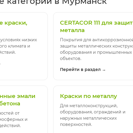
 категории в Мурманск
 краски,
CERTACOR 111 для защи
металла
 условиях низких
Покрытия для антикоррозионно
ого климата и
защиты металлических конструк
йствий.
оборудования и промышленных
объектов.
→
Перейти в раздел →
нные эмали
Краски по металлу
 бетона
Для металлоконструкций,
оборудования, ограждений и
остей от
наружных металлических
тмосферных и
поверхностей.
ействий.