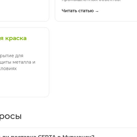
Читать статью →
 краска
рытие для
щиты металла и
словиях
просы
 ли поставка CERTA в Мурманск?