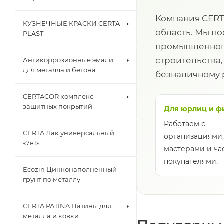
Компания CERT
КУЗНЕЧНЫЕ КРАСКИ CERTA
область. Мы п
PLAST
промышленного
строительства
Антикоррозионные эмали
для металла и бетона
безналичному 
CERTACOR комплекс
защитных покрытий
Для юрлиц и ф
Работаем с
CERTA Лак универсальный
организациями,
«7в1»
мастерами и ч
покупателями.
Ecozin Цинконаполненный
грунт по металлу
CERTA PATINA Патины для
металла и ковки