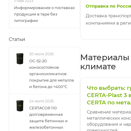
11 мая 2023
Отправка по Росс
Информирование о поставках
продукции в таре без
Доставка транспо
литографии
компаниями в реги
Статьи
30 июля 2026
Материалы 
ОС-52-20:
климате
износостойкое
органосиликатное
покрытие для металла
и бетона до +400°С
Что выбрать: 
CERTA-Plast 3 
24 июля 2026
CERTA по метал
CERTACOR 110:
Сравнение материа
долговременная
металлических конс
защита бетонных и
оборудования и на
железобетонных
поверхностей.