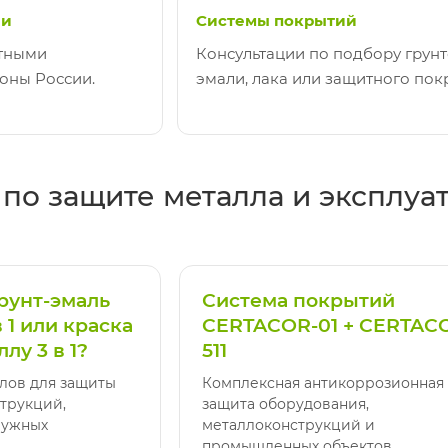
ии
Системы покрытий
ртными
Консультации по подбору грунт
оны России.
эмали, лака или защитного пок
по защите металла и эксплуа
грунт-эмаль
Система покрытий
в 1 или краска
CERTACOR-01 + CERTAC
лу 3 в 1?
511
лов для защиты
Комплексная антикоррозионная
трукций,
защита оборудования,
ружных
металлоконструкций и
промышленных объектов.