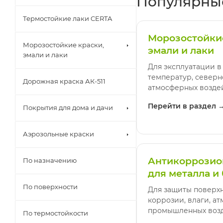
Популярные
Термостойкие лаки CERTA
Морозостойкие
Морозостойкие краски,
эмали и лаки
эмали и лаки
Для эксплуатации в
температур, северн
Дорожная краска АК-511
атмосферных возде
Перейти в раздел 
Покрытия для дома и дачи
Аэрозольные краски
Антикоррозио
По назначению
для металла и
По поверхности
Для защиты поверхн
коррозии, влаги, а
промышленных возд
По термостойкости