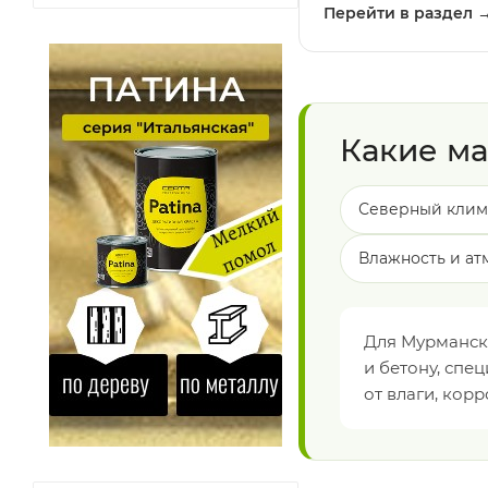
Перейти в раздел 
Какие м
Северный клим
Влажность и а
Для Мурманск
и бетону, спе
от влаги, кор