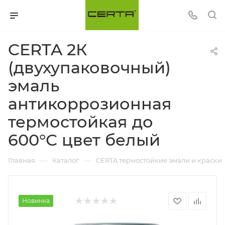
CERTA 2К
(двухупаковочный)
эмаль
антикоррозионная
термостойкая до
600°С цвет белый
—
—
Главная
Каталог
CERTA термостойкие эмали и краски
Новинка