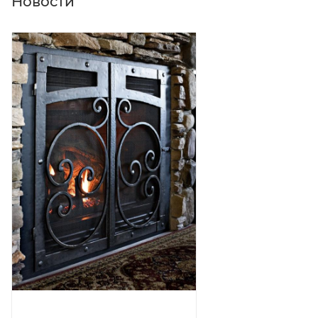
Новости
Термостойкость
до +600°C
Промежуточная сушка
0,5–2 часа
Формирование покрытия
72 часа
Полная полимеризация
7 суток