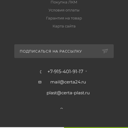
Покупка ЛКМ
натуральных волокон;
Условия оплаты
кистью окрашивать однонаправленными
Гарантия на товар
движениями без втирания;
Карта сайта
сварные швы, торцевые кромки и
труднодоступные места предварительно
прокрашивать кистью полосовым слоем.
ПОДПИСАТЬСЯ НА РАССЫЛКУ
+7-915-401-91-17
Толщина покрытия
mail@certa24.ru
60–70 мкм
— при эксплуатации покрытия до
plast@certa-plast.ru
600°C;
100 мкм
— при эксплуатации покрытия до
350°C;
при разбавлении эмали количество
проходов увеличивается;