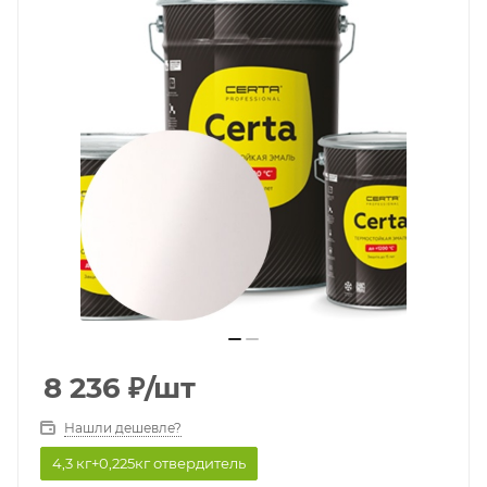
8 236
₽
/шт
Нашли дешевле?
4,3 кг+0,225кг отвердитель