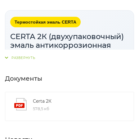
Термостойкая эмаль CERTA
CERTA 2К (двухупаковочный)
эмаль антикоррозионная
термостойкая до 600°С цвет
белый
Эмаль с умеренным запахом и
Документы
дымообразованием при первых топках, с
улучшенными показателями
химстойкости
,
антикоррозионности
и
абразивостойкости
.
Certa 2К
Покрытие предназначено для наружных
578,5 кб
поверхностей и обеспечивает надежную защиту
металлических и цементно-песчаных оснований в
условиях высоких температур.