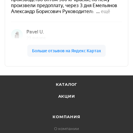
Технология нанесения
Эмаль наносится слоями до 40 мкм,
ориентировочно 90 мкм мокрого слоя.
Допускается нанесение методом «мокрым по
мокрому».
Окрашивать в 2–4 слоя до требуемой общей
толщины покрытия.
КАТАЛОГ
АКЦИИ
Сушка и полимеризация
Промежуточная сушка между слоями при
КОМПАНИЯ
20±2°C — от 0,5 до 2 часов.
О компании
При снижении температуры время