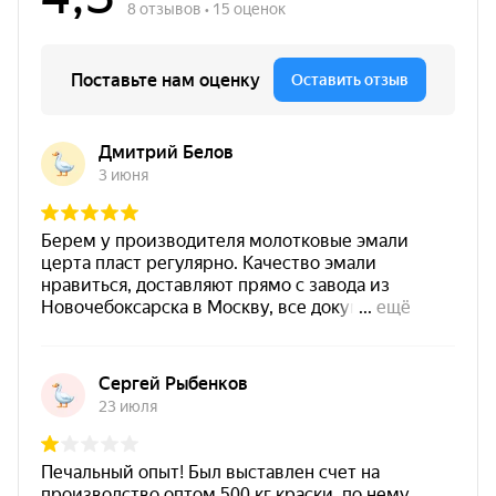
высокотемпературной коррозии;
поверхности, работающие в условиях
промышленной атмосферы;
конструкции, где важны химстойкость и
абразивостойкость.
Условия нанесения
Наносить при отсутствии атмосферных
осадков.
Относительная влажность воздуха — не более
80%.
Температура нанесения — от +10°C до +40°C.