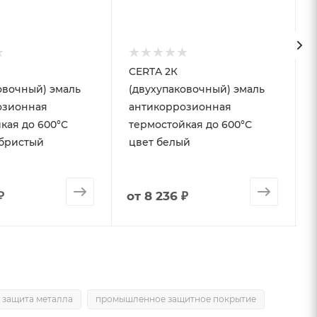
CERTA 2К
чный) эмаль
(двухупаковочный) эмаль
озионная
антикоррозионная
кая до 600°С
термостойкая до 600°С
ебристый
цвет белый
₽
от
8 236 ₽
 защита металла
промышленное защитное покрытие