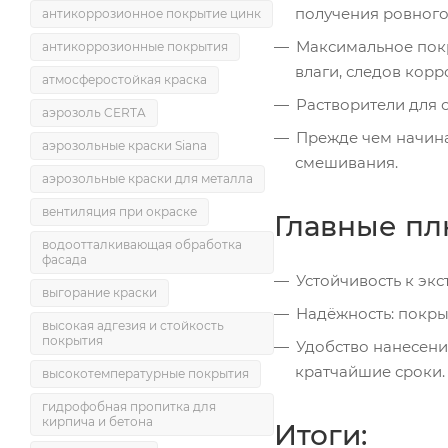
получения ровного
антикоррозионное покрытие цинк
Максимальное покр
антикоррозионные покрытия
влаги, следов корр
атмосферостойкая краска
Растворители для 
аэрозоль CERTA
Прежде чем начина
аэрозольные краски Siana
смешивания.
аэрозольные краски для металла
вентиляция при окраске
Главные пл
водоотталкивающая обработка
фасада
Устойчивость к эк
выгорание краски
Надёжность: покрыт
высокая адгезия и стойкость
покрытия
Удобство нанесени
кратчайшие сроки.
высокотемпературные покрытия
гидрофобная пропитка для
кирпича и бетона
Итоги: