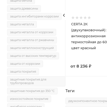
защита бетона
защита древесины
защита ингибиторами коррозии
CERTA 2К
CERTA 2К
защита металла
(двухупаковочный) эмаль
(двухупаковочный) эмаль
защита металла от коррозии
антикоррозионная
антикоррозионная
защита металла от ржавчины
термостойкая до 600°С
термостойкая до 60
цвет черный
цвет красный
защита металлоконструкций
защита от высоких температур
защита от коррозии
от
8 236 ₽
от
8 236 ₽
защита покрытия
защитные покрытия для
трубопроводов
Теги
защитные покрытия до 350 °C
износостойкое покрытие
двухкомпонентное покры
ингибитор коррозии