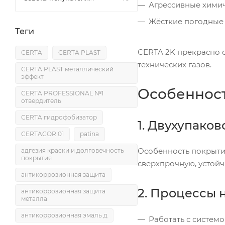
Агрессивные химич
Жёсткие погодные 
Теги
CERTA 2K прекрасно с
CERTA
CERTA PLAST
технических газов.
CERTA PLAST металлический
эффект
Особеннос
CERTA PROFESSIONAL №1
отвердитель
CERTA гидрофобизатор
1. Двухупаков
CERTACOR 01
patina
Особенность покрыти
адгезия краски и долговечность
покрытия
сверхпрочную, устой
антикоррозионная защита
2. Процессы 
антикоррозионная защита
металла
антикоррозионная эмаль д
Работать с систем