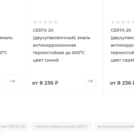
CERTA 2К
CERTA 2К
(двухупаковочный) эмаль
(двухупаково
антикоррозионная
антикорр
0°С
термостойкая до 600°С
термостой
цвет синий
цвет сер
от
8 236 ₽
от
8 236 
тие CERTA 2K
термостойкая краска 1200°C
антикоррозионная