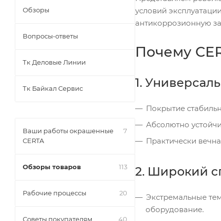
Обзоры
условий эксплуатации
антикоррозионную за
Вопросы-ответы
Почему CER
Тк Деловые Линии
1. Универсаль
Тк Байкал Сервис
Покрытие стабильн
Абсолютно устойчи
Ваши работы окрашенные
7
Практически вечна
CERTA
Обзоры товаров
113
2. Широкий с
Рабочие процессы
20
Экстремальные тем
оборудование.
Советы покупателям
40