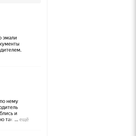
;
л,
ре от
ности