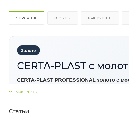
ОПИСАНИЕ
ОТЗЫВЫ
КАК КУПИТЬ
Золото
CERTA-PLAST с моло
CERTA-PLAST PROFESSIONAL золото с м
кузнечная краска по металлу для антикорроз
Формирует выразительное покрытие с молотк
умеренно-холодного климата.
Статьи