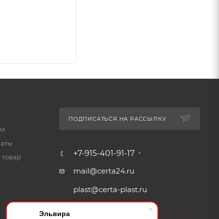
уется
льную
+20°C
 полное
ПОДПИСАТЬСЯ НА РАССЫЛКУ
КМ
латы
+7-915-401-91-17
 товар
mail@certa24.ru
plast@certa-plast.ru
Эльвира