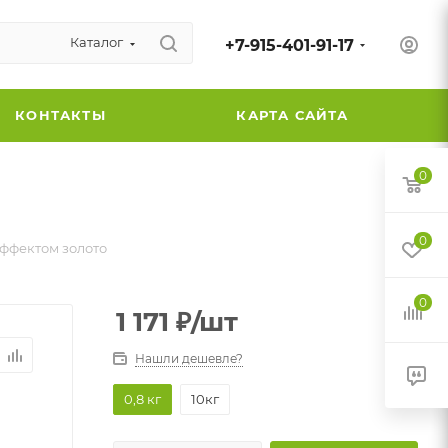
Каталог
+7-915-401-91-17
КОНТАКТЫ
КАРТА САЙТА
0
0
эффектом золото
0
1 171
₽
/шт
Нашли дешевле?
0,8 кг
10кг