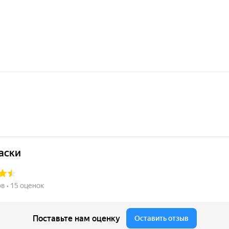
альных загрунтованных поверхностей
.
овым эффектом
.
т достигается при
нанесении распылением
.
²
на 50 мкм сухого слоя.
я за
72 часа
.
Особенности материала
бренд:
CERTA PROFESSIONAL
;
тип покрытия:
CERTA-PLAST с молотко
эффектом
;
декоративный эффект:
молотковый
;