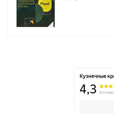
Подходит для
антикоррозионной защиты ст
Создает
декоративное покрытие с молотк
Наиболее выраженный декоративный результа
Термостойкость покрытия —
до +150°C
.
Рекомендованный расход —
не менее 200 г/м
Оптимальные свойства покрытия формируютс
Область применения
стальные загрунтованные поверхности;
металлические конструкции и изделия;
декоративные металлические элементы;