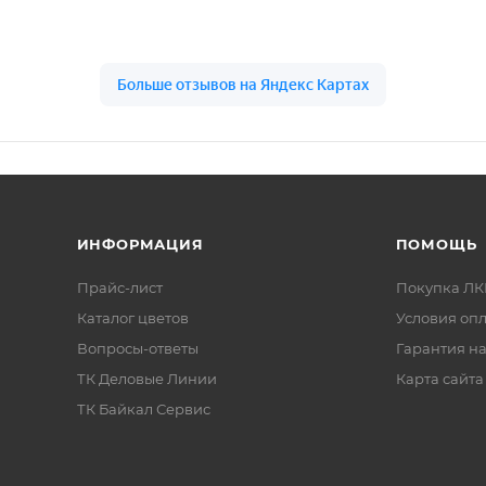
ьтровать и разбавлять
молоткового эффекта
пенно небольшими
предпочтительно
ми.
распыление
; рекоменд
наносить на горизонта
ь разбавления не
поверхность.
а превышать
20%
по
Межслойная сушка при 
—
не менее 60 минут
,
высыхание —
72 часа
.
ИНФОРМАЦИЯ
ПОМОЩЬ
Прайс-лист
Покупка Л
Каталог цветов
Условия оп
Вопросы-ответы
Гарантия на
ТК Деловые Линии
Карта сайта
ТК Байкал Сервис
CERTA PROFESSIONAL