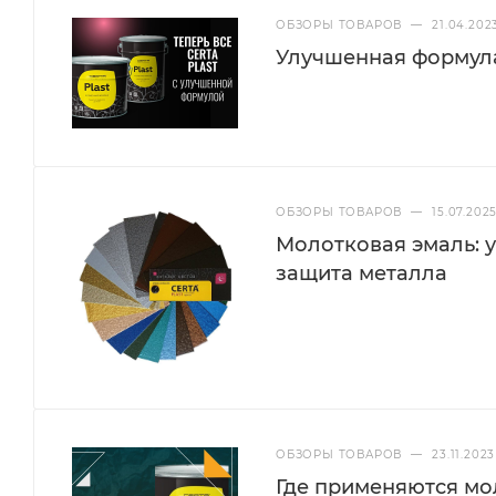
Цвет
Эффект
ОБЗОРЫ ТОВАРОВ
—
21.04.202
Улучшенная формул
Золото
Молотковый
Золото
ОБЗОРЫ ТОВАРОВ
—
15.07.202
Молотковая эмаль: 
защита металла
Преимущества CERTA-PLAST
эффектом, цвет золото
ОБЗОРЫ ТОВАРОВ
—
23.11.2023
Золото краска по металлу с декоративны
Где применяются мо