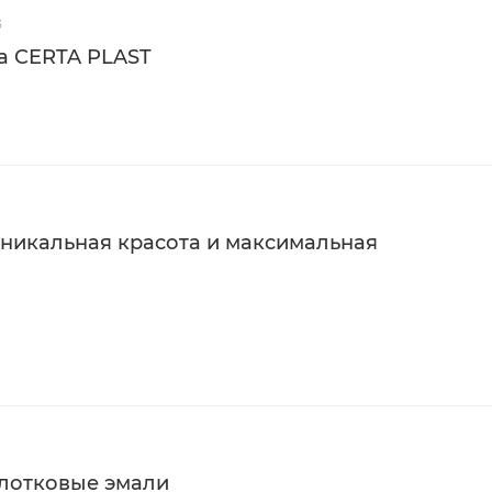
Термостойкость
Расход
3
а CERTA PLAST
до 150°C
от 200 г/
5
уникальная красота и максимальная
 PROFESSIONAL с молотковым
м молотковым эффектом.
лотковые эмали