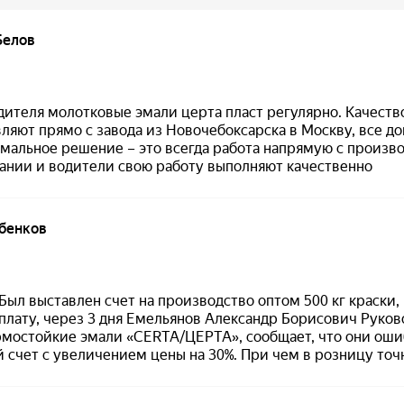
разбавление:
до 20%
;
растворитель для разбавления:
сольвент
рекомендуемые обезжириватели:
о-ксило
сольвент, растворитель CERTA
;
нанесение на ржавчину:
нет
;
базовая единица:
шт
.
овка состава
Нанесение
 применением эмаль
Наносить при температу
ьно перемешать по
0°C до +40°C
, при влаж
объему тары.
не более 80%.
еобходимости
Для выраженного