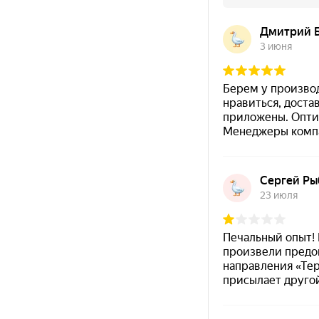
декоративная окраска металлических
поверхностей в цвет золото.
финишная антикоррозионная отделка в
условиях умеренно-холодного климата.
Подготовка
Подгот
поверхности
Перед
тщател
Поверхность должна быть
всему 
сухой и чистой, без следов
коррозии, загрязнений,
При н