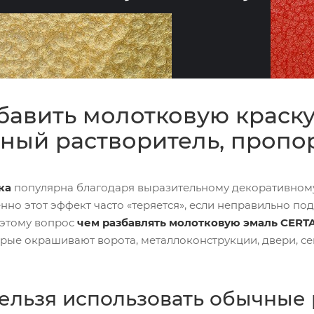
бавить молотковую краску
ный растворитель, пропо
ка
популярна благодаря выразительному декоративном
енно этот эффект часто «теряется», если неправильно п
оэтому вопрос
чем разбавлять молотковую эмаль CERT
орые окрашивают ворота, металлоконструкции, двери, с
ельзя использовать обычные 