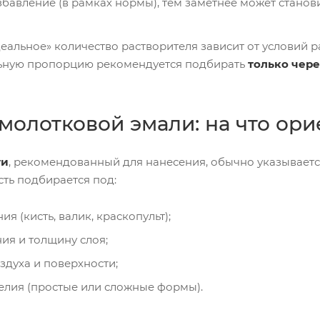
бавление (в рамках нормы), тем заметнее может станов
еальное» количество растворителя зависит от условий р
ьную пропорцию рекомендуется подбирать
только чер
 молотковой эмали: на что ор
ти
, рекомендованный для нанесения, обычно указывает
сть подбирается под:
я (кисть, валик, краскопульт);
ия и толщину слоя;
здуха и поверхности;
елия (простые или сложные формы).