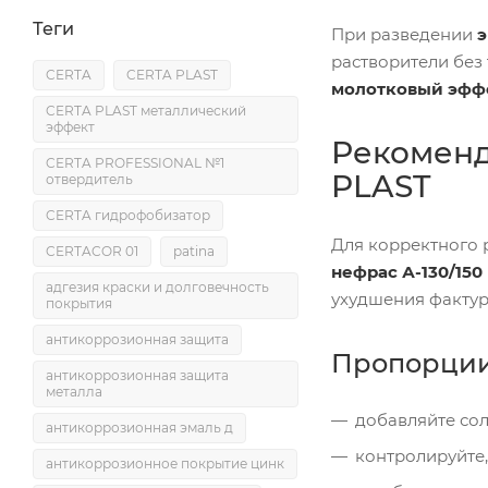
Теги
При разведении
э
растворители без 
CERTA
CERTA PLAST
молотковый эфф
CERTA PLAST металлический
эффект
Рекоменд
CERTA PROFESSIONAL №1
PLAST
отвердитель
CERTA гидрофобизатор
Для корректного 
CERTACOR 01
patina
нефрас А-130/150
адгезия краски и долговечность
ухудшения фактур
покрытия
антикоррозионная защита
Пропорции 
антикоррозионная защита
металла
добавляйте со
антикоррозионная эмаль д
контролируйте
антикоррозионное покрытие цинк