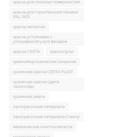
краска для сложных поверхностей
краска для строительной техники
RAL 1003
краска металлик
краска устойчивая к
ультрафиолету для фасадов
краски CERTA
краскопульт
кремнийорганические покрытия
кузнечная краска CERTA PLAST
кузнечная краска Церта
«Шоколад»
кузнечная эмаль
лакокрасочные материалы
лакокрасочные материалы Спектр
механическая очистка металла
молотковая краска