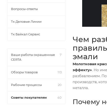
Вопросы-ответы
Тк Деловые Линии
Тк Байкал Сервис
Чем раз
правиль
эмали
Ваши работы окрашенные
7
CERTA
Молотковая крас
эффекту»
. Но им
Обзоры товаров
113
разбавлением. П
производств, кот
Рабочие процессы
20
металла.
Советы покупателям
40
Почему н