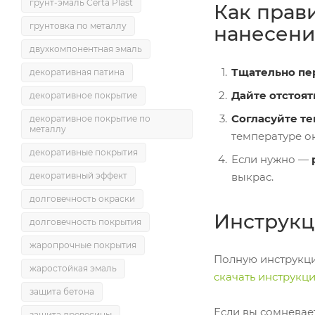
грунт-эмаль Certa Plast
Как прав
грунтовка по металлу
нанесен
двухкомпонентная эмаль
Тщательно пе
декоративная патина
Дайте отстоят
декоративное покрытие
Согласуйте т
декоративное покрытие по
металлу
температуре о
декоративные покрытия
Если нужно —
выкрас.
декоративный эффект
долговечность окраски
Инструкц
долговечность покрытия
жаропрочные покрытия
Полную инструкц
жаростойкая эмаль
скачать инструк
защита бетона
Если вы сомневае
защита древесины