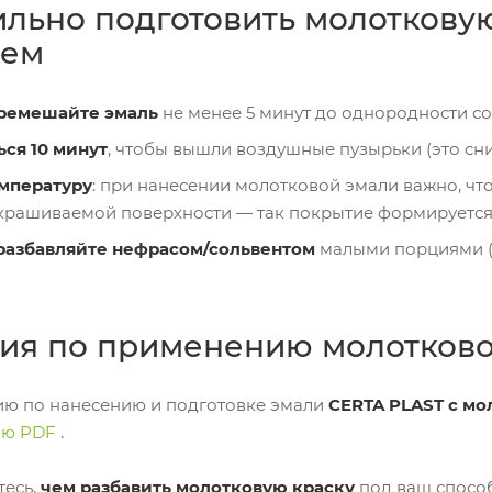
ильно подготовить молоткову
ием
ремешайте эмаль
не менее 5 минут до однородности со
ься 10 минут
, чтобы вышли воздушные пузырьки (это сни
емпературу
: при нанесении молотковой эмали важно, ч
крашиваемой поверхности — так покрытие формируется с
разбавляйте нефрасом/сольвентом
малыми порциями (
ия по применению молотково
ию по нанесению и подготовке эмали
CERTA PLAST с м
цию PDF
.
тесь,
чем разбавить молотковую краску
под ваш способ