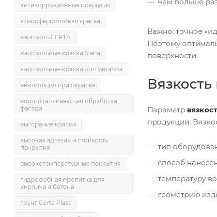
чем больше раз
антикоррозионные покрытия
атмосферостойкая краска
Важно: точное «ид
аэрозоль CERTA
Поэтому оптимал
аэрозольные краски Siana
поверхности.
аэрозольные краски для металла
Вязкость
вентиляция при окраске
водоотталкивающая обработка
фасада
Параметр
вязкос
продукции. Вязко
выгорание краски
высокая адгезия и стойкость
тип оборудовани
покрытия
способ нанесен
высокотемпературные покрытия
температуру во
гидрофобная пропитка для
кирпича и бетона
геометрию изд
грунт Certa Plast