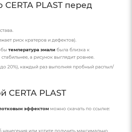
ю CERTA PLAST перед
става.
жает риск кратеров и дефектов).
тобы
температура эмали
была близка к
табильнее, а рисунок выглядит ровнее.
до 20%), каждый раз выполняя пробный распыл/
й CERTA PLAST
олотковым эффектом
можно скачать по ссылке:
 нанесения или хотите получить максимально