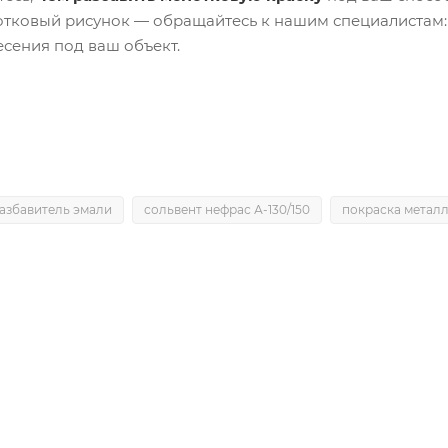
тковый рисунок — обращайтесь к нашим специалистам:
есения под ваш объект.
азбавитель эмали
сольвент нефрас А-130/150
покраска метал