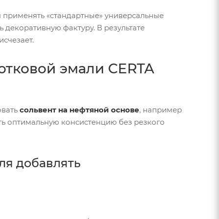
 применять «стандартные» универсальные
ь декоративную фактуру. В результате
счезает.
отковой эмали CERTA
овать
сольвент на нефтяной основе
, например
ить оптимальную консистенцию без резкого
ля добавлять