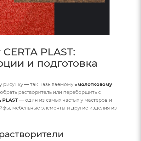
 CERTA PLAST:
рции и подготовка
у рисунку — так называемому
«молотковому
одобрать растворитель или переборщить с
A PLAST
— один из самых частых у мастеров и
ейфы, мебельные элементы и другие изделия из
растворители