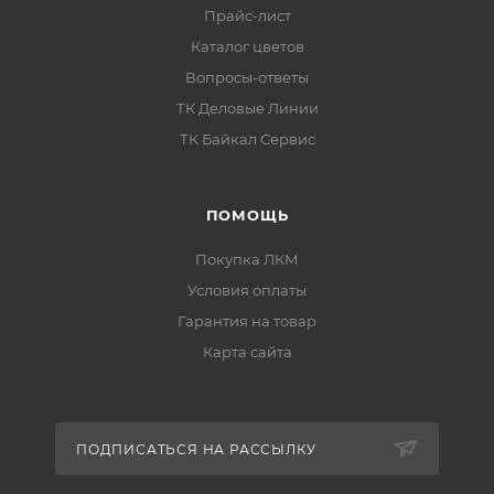
Особенности материала
Прайс-лист
Каталог цветов
бренд:
CERTA PROFESSIONAL
;
Вопросы-ответы
тип покрытия:
CERTA-PLAST с
ТК Деловые Линии
молотковым эффектом
;
ТК Байкал Сервис
декоративный эффект:
молотковый
;
разбавление:
до 20%
;
ПОМОЩЬ
растворитель для разбавления:
сольвент
;
Покупка ЛКМ
рекомендуемые обезжириватели:
о-ксилол,
Условия оплаты
сольвент, растворитель CERTA
;
Гарантия на товар
нанесение на ржавчину:
нет
;
Карта сайта
базовая единица:
шт
.
ПОДПИСАТЬСЯ НА РАССЫЛКУ