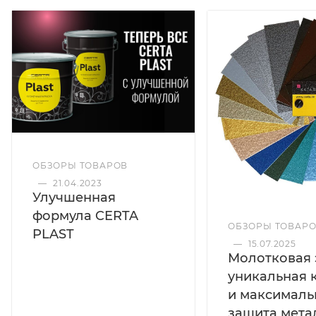
загрунтованных поверхностей. Формирует
выразительное покрытие с молотковым эффектом
и подходит для эксплуатации в условиях
умеренно-холодного климата.
Цвет
Графит
ОБЗОРЫ ТОВАРОВ
—
21.04.2023
Улучшенная
Эффект
формула CERTA
Молотковый
ОБЗОРЫ ТОВАР
PLAST
—
15.07.2025
Молотковая 
уникальная 
Термостойкость
и максималь
до 150°C
защита мета