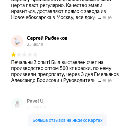
PROFESSIONAL с молотковым
эффектом, цвет графит
Графит краска по металлу с
декоративным молотковым эффектом.
Подходит для
антикоррозионной защиты
стальных загрунтованных поверхностей
.
Создает
декоративное покрытие с
молотковым эффектом
.
Наиболее выраженный декоративный
результат достигается при
нанесении
распылением
.
Термостойкость покрытия —
до +150°C
.
Рекомендованный расход —
не менее 200 г/
м²
на 50 мкм сухого слоя.
Оптимальные свойства покрытия