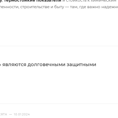
у
,
термостойкие показатели
и стойкость к химическим
нности, строительстве и быту — там, где важно надежн
и
·
Нанесение
·
Толщина
·
Свойства покрытия
·
Цвета и ф
4
» являются долговечными защитными
60 °C до +1200 °C.
трудновоспламеняемые (В1), умеренное дымообразование
ссивным средам.
ьные масла, нефтепродукты.
 минеральных оснований.
ERTA
—
10.01.2024