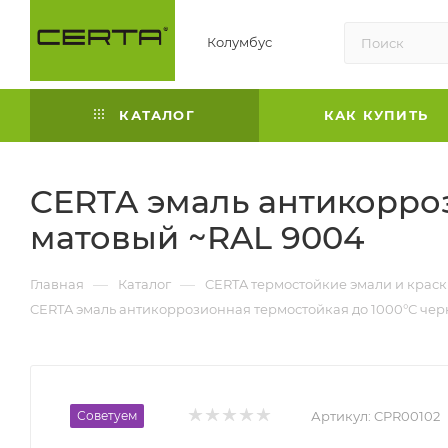
Колумбус
КАТАЛОГ
КАК КУПИТЬ
CERTA эмаль антикорро
матовый ~RAL 9004
—
—
Главная
Каталог
CERTA термостойкие эмали и крас
CERTA эмаль антикоррозионная термостойкая до 1000°С че
Советуем
Артикул:
CPR00102