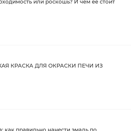
бходимость или роскошь? И чем ее стоит
асбестоцемент.
безвоздушный и электростатический методы.
тельного грунтования и последующей термозакалки.
в один слой толщиной от 50 мкм.
дкрасить локально.
АЯ КРАСКА ДЛЯ ОКРАСКИ ПЕЧИ ИЗ
 в зависимости от температуры эксплуатации:
: как правильно нанести эмаль по