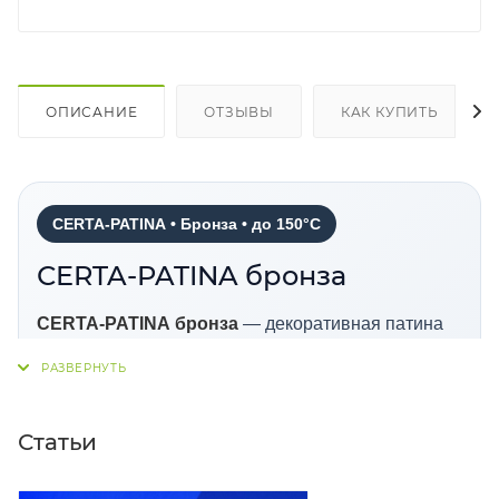
ОПИСАНИЕ
ОТЗЫВЫ
КАК КУПИТЬ
CERTA-PATINA • Бронза • до 150°C
СERTA-PATINA бронза
CERTA-PATINA бронза
— декоративная патина
для получения эффекта металлической или
состаренной поверхности. Материал не
предназначен для антикоррозионной защиты,
Статьи
применяется по сухой и чистой поверхности и
подходит для эксплуатации изделий в
атмосферных условиях.