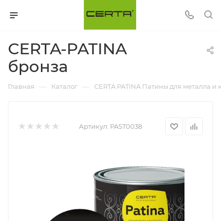
СERTA-PATINA
бронза
—
—
Главная
Каталог
CERTA PATINA Патины для металла и 
Артикул:
PAST0038