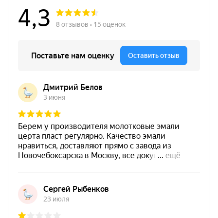
до 150°C
Преимущества CERTA-PATINA
до 150°C, оттенок бронза
Бронза патина для декоративного
выделения рельефа и создания эффекта
металлической или состаренной
поверхности.
Создает
декоративный эффект
металлической или состаренной
поверхности
.
Подчеркивает
рельеф, выступающие
части и декоративные элементы
.
Может использоваться при эксплуатации