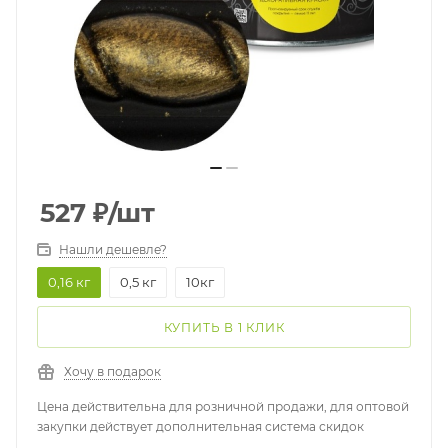
527
₽
/шт
Нашли дешевле?
0,16 кг
0,5 кг
10кг
КУПИТЬ В 1 КЛИК
Хочу в подарок
Цена действительна для розничной продажи, для оптовой
закупки действует дополнительная система скидок