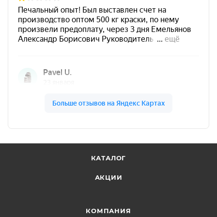
изделий
в атмосферных условиях
.
Подходит для последовательного нанесения
нескольких оттенков патины
.
Для более яркого оттенка материал
рекомендуется
не разбавлять
.
Полный набор оптимальных свойств
покрытия —
72 часа
.
Область применения
КАТАЛОГ
декоративная отделка ранее окрашенных
изделий;
АКЦИИ
металлические и кованые элементы декора;
КОМПАНИЯ
изделия, где нужен эффект старины,