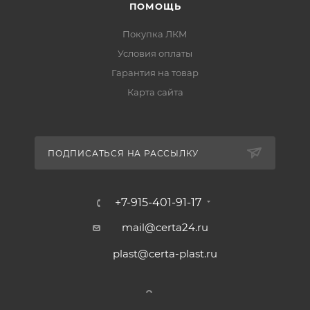
ПОМОЩЬ
декоративного эффекта
;
Покупка ЛКМ
рекомендуемые растворители:
толуол, о-
Условия оплаты
ксилол, сольвент, CERTA
;
Гарантия на товар
декоративный оттенок:
Бронза
.
Карта сайта
Подготовка поверхности
ПОДПИСАТЬСЯ НА РАССЫЛКУ
Поверхность должна быть сухой и чистой.
+7-915-401-91-17
Температура поверхности должна быть
минимум на 3°C выше точки росы.
mail@certa24.ru
Запрещается обезжиривать уайт-спиритом,
plast@certa-plast.ru
бензином и сольвентом.