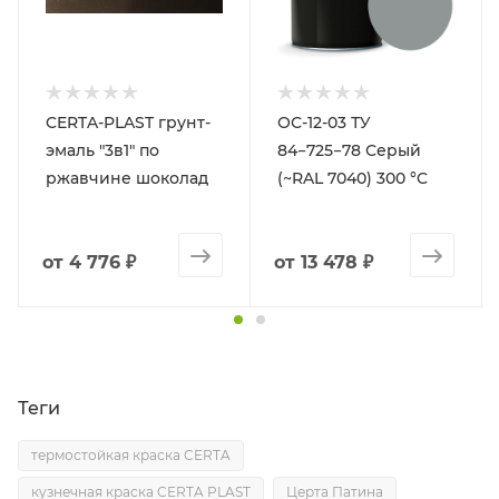
CERTA-PLAST грунт-
ОС-12-03 ТУ
эмаль "3в1" по
84−725−78 Серый
ржавчине шоколад
(~RAL 7040) 300 °C
от
4 776 ₽
от
13 478 ₽
Теги
термостойкая краска CERTA
кузнечная краска CERTA PLAST
Церта Патина