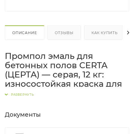
ОПИСАНИЕ
ОТЗЫВЫ
КАК КУПИТЬ
Промпол эмаль для
бетонных полов CERTA
(ЦЕРТА) — серая, 12 кг:
износостойкая краска для
бетона и стяжки
Эмаль «Промпол» ЦЕРТА
(серый цвет, тара
12 кг
) —
Документы
профессиональное покрытие для
бетонных полов
и
промышленных оснований. Предназначена для
защиты
цементно-песчаных стяжек
,
бетонных
,