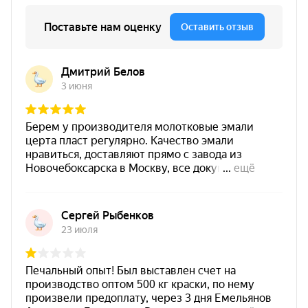
абразивному износу и механическим нагрузкам.
Химстойкость
— устойчивость к химически
агрессивным средам (для промышленных
помещений).
Гидроизолирующий эффект
— защита от влаги
и грязи, меньше впитывание загрязнений.
Пониженное пыле- и грязеудержание
— проще
уборка и уход за покрытием.
Паропроницаемость
— помогает поддерживать
комфортный микроклимат в помещениях.
Атмосферо- и морозостойкость
— подходит для
эксплуатации на открытых площадках.
Температурная стойкость
: от −40 °C до +50 °C.
Характеристики