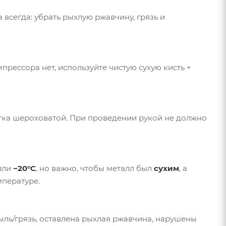
 всегда: убрать рыхлую ржавчину, грязь и
мпрессора нет, используйте чистую сухую кисть +
егка шероховатой. При проведении рукой не должно
или
−20°C
, но важно, чтобы металл был
сухим
, а
мпературе.
пыль/грязь, оставлена рыхлая ржавчина, нарушены