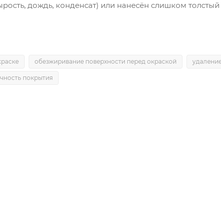
ырость, дождь, конденсат) или нанесён слишком толстый 
краске
обезжиривание поверхности перед окраской
удалени
ечность покрытия