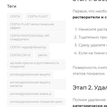
Теги
Первое, что необ
CERTA
CERTA PLAST
растворители и 
CERTA PLAST металлический
эффект
Нанесите раств
CERTA PROFESSIONAL №1
Тщательно про
отвердитель
Сразу удалите 
CERTA гидрофобизатор
Если на ткани
CERTACOR 01
patina
адгезия краски и долговечность
покрытия
Поверхность счита
этапов покраски.
антикоррозионная защита
антикоррозионная защита
Этап 2. Уд
металла
антикоррозионная эмаль д
Полное удаление 
антикоррозионное покрытие цинк
категорически н