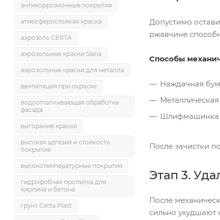
антикоррозионные покрытия
Допустимо остав
атмосферостойкая краска
ржавчине способн
аэрозоль CERTA
аэрозольные краски Siana
Способы механич
аэрозольные краски для металла
Наждачная бума
вентиляция при окраске
Металлическая 
водоотталкивающая обработка
фасада
Шлифмашинка с
выгорание краски
высокая адгезия и стойкость
После зачистки п
покрытия
высокотемпературные покрытия
Этап 3. Уд
гидрофобная пропитка для
кирпича и бетона
После механическ
грунт Certa Plast
сильно ухудшают 