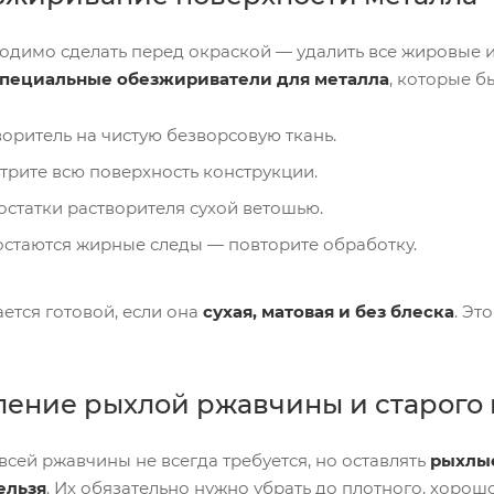
ходимо сделать перед окраской — удалить все жировые 
специальные обезжириватели для металла
, которые б
оритель на чистую безворсовую ткань.
трите всю поверхность конструкции.
остатки растворителя сухой ветошью.
 остаются жирные следы — повторите обработку.
ется готовой, если она
сухая, матовая и без блеска
. Эт
аление рыхлой ржавчины и старого
всей ржавчины не всегда требуется, но оставлять
рыхлы
ельзя
. Их обязательно нужно убрать до плотного, хорош