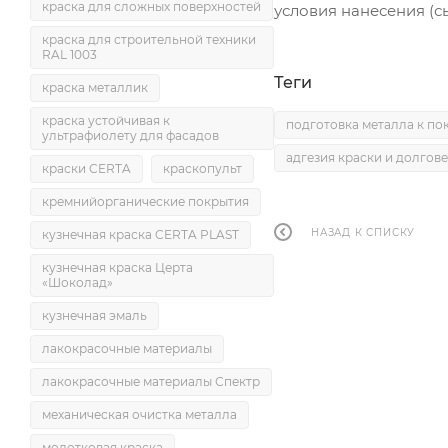
краска для сложных поверхностей
условия нанесения (с
краска для строительной техники
RAL 1003
Теги
краска металлик
краска устойчивая к
подготовка металла к по
ультрафиолету для фасадов
адгезия краски и долгов
краски CERTA
краскопульт
кремнийорганические покрытия
НАЗАД К СПИСКУ
кузнечная краска CERTA PLAST
кузнечная краска Церта
«Шоколад»
кузнечная эмаль
лакокрасочные материалы
лакокрасочные материалы Спектр
механическая очистка металла
молотковая краска