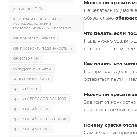
Можно ли красить ме
испытания ЛКМ
Нежелательно. Даже 
обязательно
обезжир
Казанский национальный
исследовательский
технологический университет
Что делать, если по
как покрасить мангал
Пыль нужно удалить 
ветошь, но это менее
как проверить подлинность ТУ
качество ЛКМ
Как понять, что мет
конкурентные цены
Поверхность должна 
оставаться пыли и мел
контроль качества
краска Certa
Можно ли красить за
краска CERTACOR RAL 1003
Зависит от конкретно
краска для бетона
влажность не была вы
краска для бетонных полов
Почему краска отсла
краска для металла
Самые частые причи