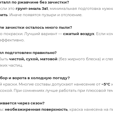
талл по ржавчине без зачистки?
если это
грунт-эмаль 3в1
, минимальная подготовка нужна
ить
. Иначе появятся пузыри и отслоение.
сле зачистки осталось много пыли?
до покраски. Лучший вариант —
сжатый воздух
. Если ко
 эффективно.
алл подготовлен правильно?
быть
чистой, сухой, матовой
(без жирного блеска) и сл
ких частиц.
бор и ворота в холодную погоду?
й краски. Многие составы допускают нанесение от
−5°C
сокой. При сомнениях лучше работать при плюсовой те
ивается через сезон?
ны:
необезжиренная поверхность
, краска нанесена на 