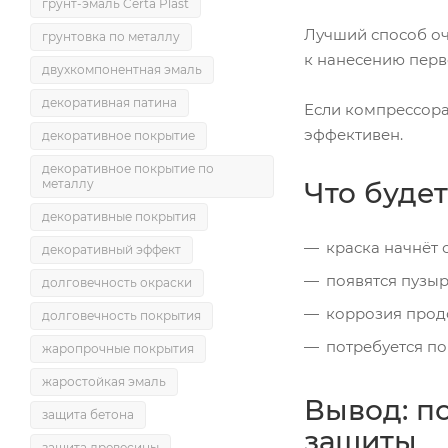
грунт-эмаль Certa Plast
Лучший способ о
грунтовка по металлу
к нанесению перв
двухкомпонентная эмаль
декоративная патина
Если компрессора 
эффективен.
декоративное покрытие
декоративное покрытие по
Что будет
металлу
декоративные покрытия
краска начнёт 
декоративный эффект
появятся пузыр
долговечность окраски
коррозия прод
долговечность покрытия
потребуется по
жаропрочные покрытия
жаростойкая эмаль
Вывод: п
защита бетона
защиты
защита древесины