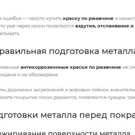
я ошибка — просто купить
краску по ржавчине
и нанест
что уже через сезон появляются
вздутия, отслаивание и
елывать.
равильная подготовка металл
ременные
антикоррозионные краски по ржавчине
не см
чищена и не обезжирена.
ыли, дорожных загрязнений и жировых плёнок значител
ультате покрытие плохо держится, появляются пузыри, тр
дготовки металла перед покр
езжиривание поверхности металла