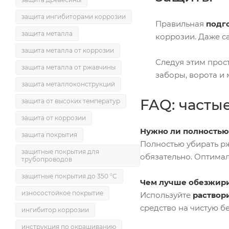
защита ингибиторами коррозии
Правильная
подг
защита металла
коррозии. Даже са
защита металла от коррозии
Следуя этим прос
защита металла от ржавчины
заборы, ворота и
защита металлоконструкций
FAQ: часты
защита от высоких температур
защита от коррозии
Нужно ли полностью
защита покрытия
Полностью убирать рж
защитные покрытия для
обязательно. Оптимал
трубопроводов
защитные покрытия до 350 °C
Чем лучше обезжири
износостойкое покрытие
Используйте
раствор
средство на чистую б
ингибитор коррозии
инструкция по окрашиванию