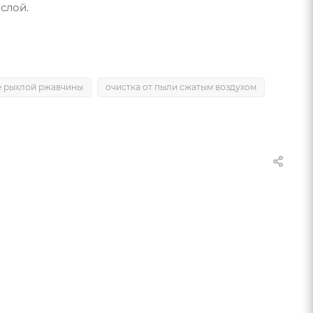
слой.
е рыхлой ржавчины
очистка от пыли сжатым воздухом