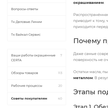
окрашиванием
.
Вопросы-ответы
Распространённа
приводит к тому, 
Тк Деловые Линии
приходится перед
Тк Байкал Сервис
Почему п
Даже самые сов
Ваши работы окрашенные
7
поверхность не о
CERTA
Остатки масла, п
Обзоры товаров
113
металлом
. В рез
Рабочие процессы
20
Этапы по
Советы покупателям
40
Этап 1. Об