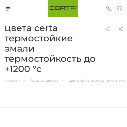
цвета certa
термостойкие
эмали
термостойкость до
+1200 °c
—
—
Главная
Каталог цветов
цвета certa термостойкие эмал