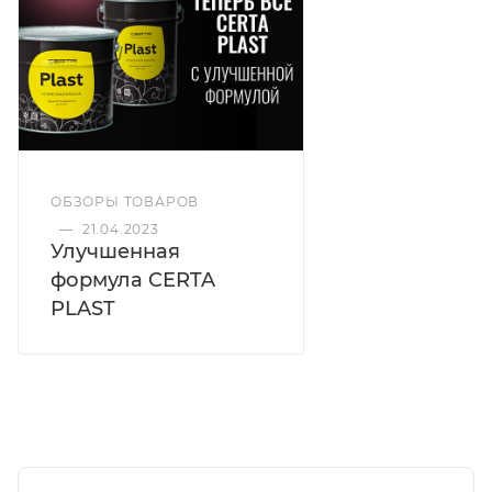
окраски
оцинкованного
и
цветного металла
, а
также
камня
,
бетона
и песчано-бетонных
конструкций. Работает в широком диапазоне
условий: стойкость к перепадам температур
от −60
до +150 °C
, высокая атмосферостойкость и
устойчивость к выгоранию на солнце.
ОБЗОРЫ ТОВАРОВ
Быстрая навигация:
Преимущества
·
—
21.04.2023
Характеристики
·
Нанесение
·
Цвета и фактура
·
Улучшенная
Профессиональные рекомендации
формула CERTA
PLAST
Преимущества CERTA PLAST
Глубокий матовый
Глубоко матовый финиш
— эффектная
«кузнечная» фактура без бликов, идеально для