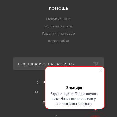
ПОМОЩЬ
Нанесение
Покупка ЛКМ
Состав:
однокомпонентный.
Условия оплаты
Гарантия на товар
Быстрая сушка на «отлип»
(до степени 3) —
15
минут
при +20 °C.
Карта сайта
Способы нанесения:
кисть, валик, краскопульт,
безвоздушный или электростатичный способ.
ПОДПИСАТЬСЯ НА РАССЫЛКУ
Рекомендуемая толщина сухого слоя:
100–150
мкм.
Окончательная полимеризация:
72 часа при
+7-915-401-91-17
+20 °C.
Эльвира
mail@certa24.ru
Здравствуйте! Готова помочь
Ремонтопригодность:
при повреждении
вам. Напишите мне, если у
покрытие легко подкрасить без
plast@certa-plast.ru
вас появятся вопросы.
спецоборудования.