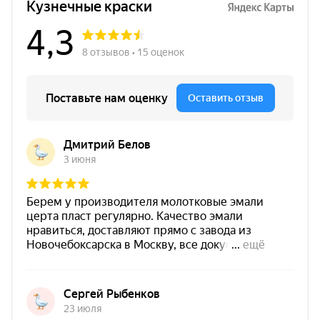
ковки, литья и рельефных деталей.
Антикоррозийность
— защита металла от
коррозии при уличной эксплуатации и в условиях
атмосферных воздействий.
Универсальная эмаль
— подходит для
металла
и
бетона
, удобна для объектов со смешанными
основаниями.
Термостойкость до +150 °C
и стойкость к
перепадам температур
−60…+150 °C
.
Высокая адгезия
— надежное сцепление с
поверхностями сложной конфигурации (кованые
элементы, решётки, перила, профили).
Быстрые работы
— сушка «на отлип» (до степени
3)
15 минут
при +20 °C, ускоряет технологические
операции.
Долговечность
— прогнозируемый срок службы