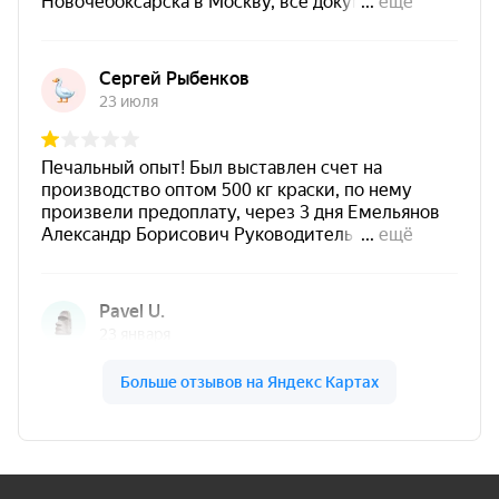
разбавление:
не более 10%
;
рекомендуемые растворители:
толуол,
ксилол, CERTACOR R, Р-646
;
не применять:
уайт-спирит, сольвент,
бензин
;
Подготовка поверхности
Удалить механические загрязнения, соли,
жиры, масла, ржавчину и следы старой краски.
Для металла рекомендуется очистка до степени
Sa 2½
, допускается
St 3
.