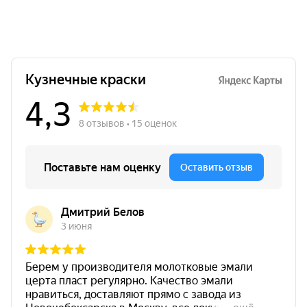
металлические конструкции и сооружения;
бетонные и железобетонные поверхности;
объекты, требующие атмосферостойкого и
термостойкого покрытия;
защита поверхностей от коррозии, влаги и
износа;
универсальная защита металла и бетона
одним материалом.
Особенности материала
бренд:
CERTACOR
;
продукт:
CERTACOR 510
;
тип:
материал полиорганосилоксановый
;