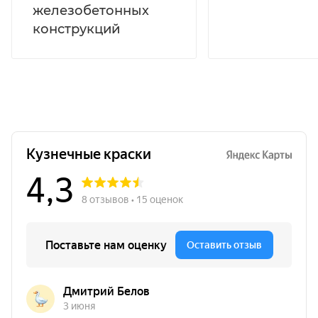
железобетонных
Термостойкость
конструкций
до +350°C
Преимущества CERTACOR 110
для защиты бетона, цвет
черный
Полиорганосилоксановая грунт-эмаль для
долговременной защиты бетонных и
железобетонных поверхностей
в
условиях промышленной атмосферы.
Подходит для
бетонных фасадов,
тоннелей, дымовых труб, градирен,
фундаментов опор
и других ответственных