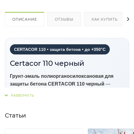
ОПИСАНИЕ
ОТЗЫВЫ
КАК КУПИТЬ
CERTACOR 110 • защита бетона • до +350°C
Certacor 110 черный
Грунт-эмаль полиорганосилоксановая для
защиты бетона CERTACOR 110 черный
—
атмосферостойкая и термостойкая
полиорганосилоксановая грунт-эмаль для защиты
бетона и железобетона. Материал применяется
Статьи
для долговременной защиты бетонных
поверхностей, фасадов, тоннелей, дымовых труб,
градирен и других железобетонных конструкций,