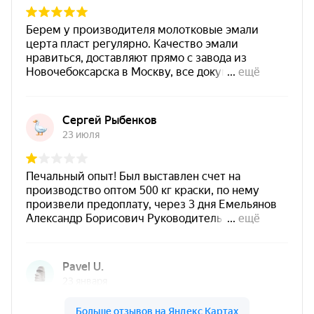
бетонных конструкций.
Образует атмосферостойкое и термостойкое
покрытие для
бетона и железобетона
.
Наносится
не менее чем в 3 слоя
с
итоговой толщиной
100–200 мкм
.
Усредненный теоретический расход —
360 г/
м²
на 100 мкм сухого слоя.
Полный набор оптимальных свойств
покрытия —
72 часа
.
Область применения
защита бетонных и железобетонных
конструкций;