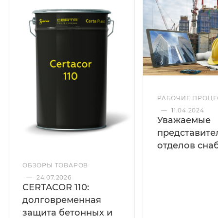
работающих в условиях промышленной
атмосферы.
Цвет
Черный
РАБОЧИЕ ПРОЦ
—
11.04.2024
Основание
Уважаемые
представите
Бетон / ЖБ
отделов сна
ОБЗОРЫ ТОВАРОВ
Температура нанесения
—
24.07.2026
CERTACOR 110:
от -30°C
долговременная
защита бетонных и