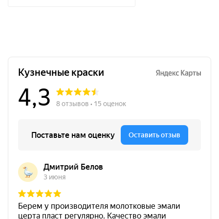
Термостойкость
до 700°C
Преимущества CERTA-PATINA
термостойкая, оттенок красная
медь
Создает
декоративный эффект
металлической или состаренной
поверхности
.
Подходит для декорирования
печей,
каминов и аксессуаров к ним
.