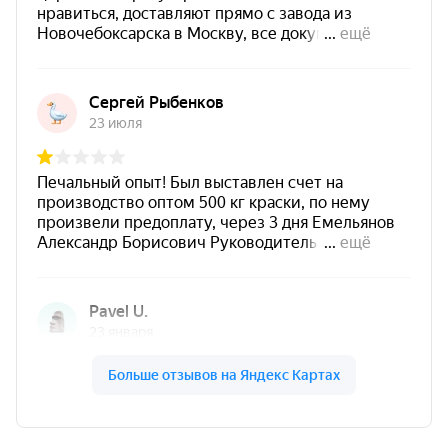
Может использоваться при эксплуатации
изделий
в атмосферных условиях и при
повышенных температурах
.
Не является самостоятельной
антикоррозионной защитой
.
Для более яркого оттенка материал
рекомендуется
не разбавлять
.
Полный набор оптимальных свойств
покрытия —
72 часа
.
Область применения
печи, камины и аксессуары к ним;
ранее окрашенные термостойкие изделия;