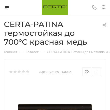
CERTA-PATINA
термостойкая до
700°С красная медь
—
—
Главная
Каталог
CERTA PATINA Патины для металла и 
Артикул:
PATR0005