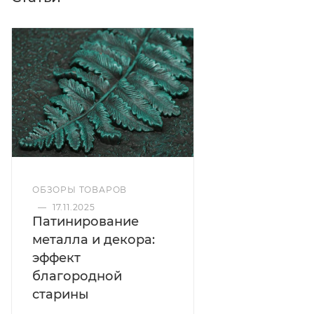
эксплуатации в атмосферных условиях и при
повышенных температурах, включая
декорирование печей, каминов и аксессуаров к
ним.
Оттенок
Красная медь
ОБЗОРЫ ТОВАРОВ
Тип
—
17.11.2025
Патинирование
Термостойкая патина
металла и декора:
эффект
благородной
Температура нанесения
старины
от -30°C