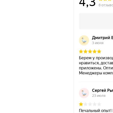
Не является самостоятельной
антикоррозио
Для более яркого оттенка материал рекоменд
Полный набор оптимальных свойств покрыти
Область применения
печи, камины и аксессуары к ним;
ранее окрашенные термостойкие изделия;
металлические и декоративные поверхности с
рельефом;
работа по базовому слою, как правило по
термостойкой антикоррозионной эмали
CERT