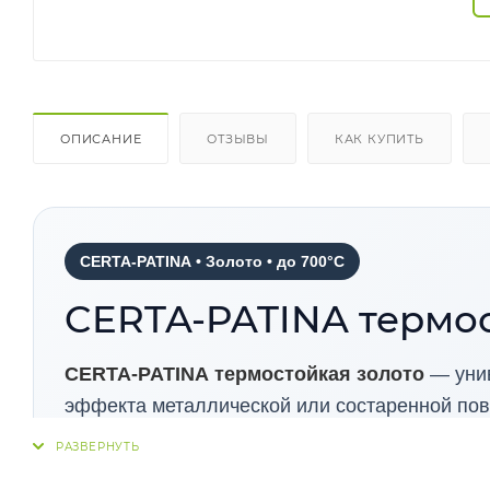
ОПИСАНИЕ
ОТЗЫВЫ
КАК КУПИТЬ
CERTA-PATINA • Золото • до 700°C
CERTA-PATINA термос
CERTA-PATINA термостойкая золото
— унив
эффекта металлической или состаренной пов
атмосферных условиях и при повышенных тем
аксессуаров к ним.