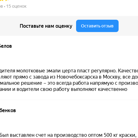
нной защитой
.
уется
не разбавлять
.
я —
72 часа
.
Особенности материала
бренд:
CERTA
;
продукт:
CERTA-PATINA термостойкая
;
тип:
универсальная термостойкая
декоративная эмаль-патина
;
антикоррозионная защита:
нет
;
разбавление:
возможно, зависит от
A
декоративного эффекта
;