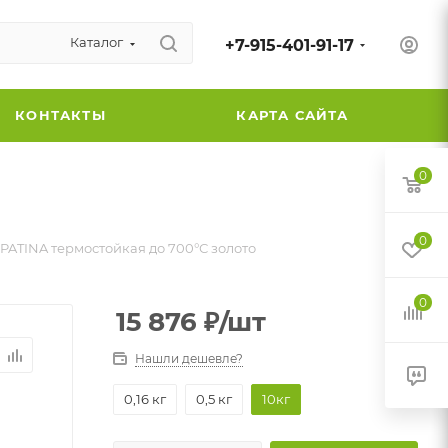
Каталог
+7-915-401-91-17
КОНТАКТЫ
КАРТА САЙТА
0
0
PATINA термостойкая до 700°С золото
0
15 876
₽
/шт
Нашли дешевле?
0,16 кг
0,5 кг
10кг